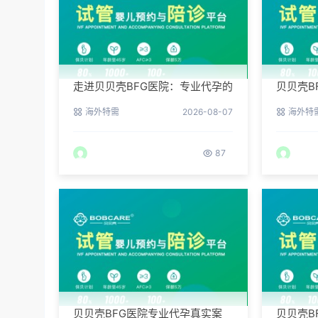
走进贝贝壳BFG医院：专业代孕的
贝贝壳B
实验室环境与操作流程
何提高
海外特需
2026-08-07
海外特
87
贝贝壳BFG医院专业代孕真实案
贝贝壳B