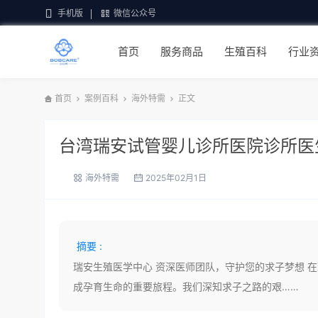
手机版
微信公众号
首页
服务商品
生殖百科
行业
首页
案例百科
海外特需
正文
台湾瑞安试管婴儿诊所医院诊所医
海外特需
2025年02月1日
摘要 :
瑞安生殖医学中心 资深医师团队，守护您的求子梦想 
成孕育生命的重要旅程。我们深知求子之路的艰……