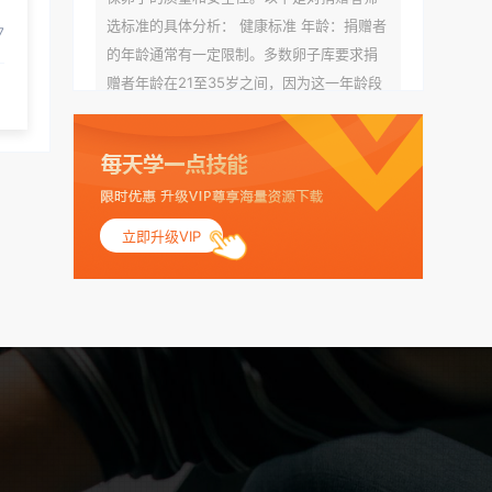
选标准的具体分析： 健康标准 年龄：捐赠者
7
的年龄通常有一定限制。多数卵子库要求捐
赠者年龄在21至35岁之间，因为这一年龄段
女性的卵子质量相对较高。不过，不同卵子
库的具体年龄要求可能有所不同。 身体质量
指数（BMI）：捐赠者的BMI通常需要在正常
范围内，以确保其身体健康状况良好。过高
的BMI可能与多种健康问题相关联，包括不孕
立即升级VIP
症和妊娠并发症。 生殖健康：捐赠者需要有
规律的月经期，无生殖障碍或异常问题。此
外，还需要进行详细的妇科检查，以确保其
生殖系统的健康。 遗传病史与家族病史：捐
赠者及其家庭成员需要无严重的遗传病史、
精神病史和传染病史。这通常需要通过基因
检测、家族史调查和医疗记录审查来确定。
传染病检查：捐赠者需要进行全面的传染病
检查，包括乙肝、丙肝、HIV、梅毒等。这些