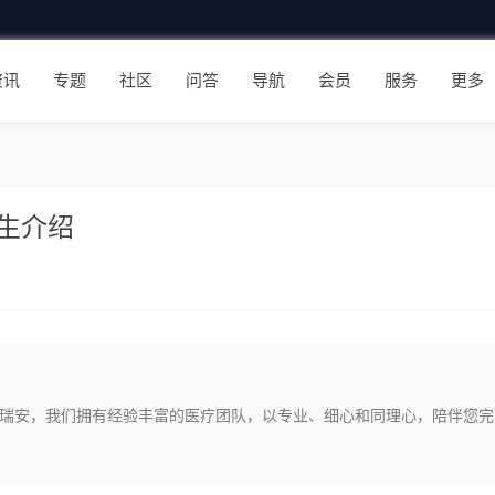
资讯
专题
社区
问答
导航
会员
服务
更多
生介绍
在瑞安，我们拥有经验丰富的医疗团队，以专业、细心和同理心，陪伴您完