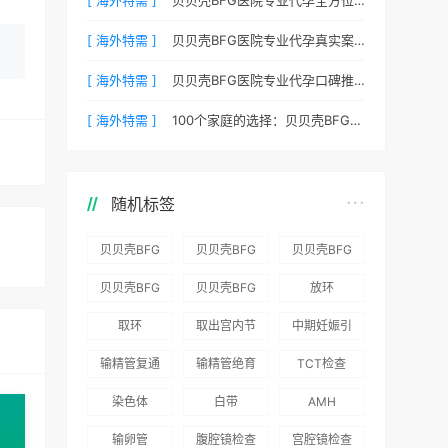
[ 海外特需 ]
贝贝壳BFG医院专业代孕真实案例：他们是如何在这里圆梦的
[ 海外特需 ]
贝贝壳BFG医院专业代孕口碑推荐：听听老客户的真实评价
[ 海外特需 ]
100个家庭的选择：贝贝壳BFG医院专业代孕成功案例分享
随机标签
贝贝壳BFG
贝贝壳BFG
贝贝壳BFG
医院：为赴
医院：总体
医院推出
贝贝壳BFG
贝贝壳BFG
放环
吉尔吉斯斯
满意度
“荣耀计
医院
医院发布
取环
取出宫内节
中期妊娠引
坦就诊患者
96.3%，“医
划”：抱娃
Genebank
《单身男性
育器
产术
一站式服务
疗技术”和
风险为零
输精管复通
输精管绝育
TCT检查
资源库志愿
海外辅助生
“法律支持”
术
术
者突破500
殖指南（吉
染色体
白带
AMH
得分最高
名
国版）》
输卵管
腹腔镜检查
宫腔镜检查