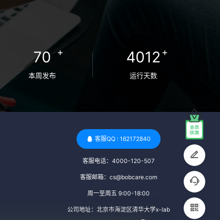
检查旨在确保捐赠者未携带任何可传染给受
卵者的病原体。 药物与生活习惯：捐赠者需
要是非尼古丁使用者、非吸烟者、非吸毒
者，并且未使用可能影响卵子质量的药物，
+
+
70
4012
如某些精神药物和避孕植入物。 学历与心理
标准 学历要求：部分卵子库对捐赠者的学历
本周发布
运行天数
有一定要求，但这并非普遍标准。一些卵子
库可能更倾向于选择受过高等教育的女性作
为捐赠者，但这并不是绝对的筛选条件。 心
理状态评估：捐赠者需要进行心理状态评
估，以确定其对捐赠过程的态度、理解可能
客服QQ : 162172840
遇到的问题以及未来与受卵者的关系。这有
客服电话：4000-120-507
助于确保捐赠者在捐赠过程中保持积极的心
态，并理解其捐赠行为的意义。 其他标准 责
客服邮箱：cs@bobcare.com
任心与沟通能力：由于捐卵过程的时间不确
周一至周五 9:00-18:00
定性，捐赠者需要有责任心，善于沟通，并
公司地址：北京市海淀区清华大学x-lab
尊重预约和时间表。这有助于确保捐赠周期