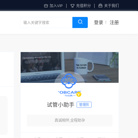
加入VIP
充值积分
关于我们
登录
注册
试管小助手
管理员
真诚相伴,全程助孕