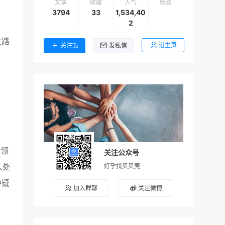
文章
收藏
人气
粉丝
3794
33
1,534,40
2
之路
进主页
关注Ta
发私信
长领
关注公众号
人处
好孕找贝贝壳
种疑
加入群聊
关注微博