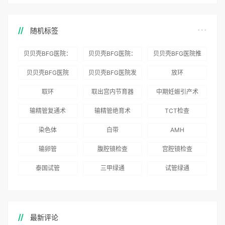
随机标签
贝贝壳BFG医院：
贝贝壳BFG医院：
贝贝壳BFG医院推
为赴吉尔吉斯斯坦
总体满意度
出“荣耀计划”：抱
贝贝壳BFG医院
贝贝壳BFG医院发
放环
就诊患者一站式服
96.3%，“医疗技
娃风险为零
Genebank资源库
布《单身男性海外
取环
取出宫内节育器
中期妊娠引产术
务
术”和“法律支持”
志愿者突破500名
辅助生殖指南（吉
得分最高
输精管复通术
输精管绝育术
TCT检查
国版）》
染色体
白带
AMH
输卵管
腹腔镜检查
宫腔镜检查
泰国试管
三甲绿通
试管绿通
最新评论