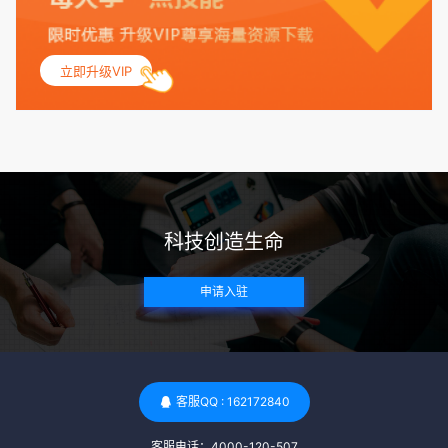
联，包括不孕症和妊娠并发症。 生殖健康：捐赠者需要有规律
的月经期，无生殖障碍或异常问题。此外，还需要进行详细的
妇科检查，以确保其生殖系统的健康。 遗传病史与家族病史：
立即升级VIP
捐赠者及其家庭成员需要无严重的遗传病史、精神病史和传染
病史。这通常需要通过基因检测、家族史调查和医疗记录审查
来确定。 传染病检查：捐赠者需要进行全面的传染病检查，包
括乙肝、丙肝、HIV、梅毒等。这些检查旨在确保捐赠者未携
带任何可传染给受卵者的病原体。 药物与生活习惯：捐赠者需
要是非尼古丁使用者、非吸烟者、非吸毒者，并且未使用可能
科技创造生命
影响卵子质量的药物，如某些精神药物和避孕植入物。 学历与
心理标准 学历要求：部分卵子库对捐赠者的学历有一定要求，
申请入驻
但这并非普遍标准。一些卵子库可能更倾向于选择受过高等教
育的女性作为捐赠者，但这并不是绝对的筛选条件。 心理状态
评估：捐赠者需要进行心理状态评估，以确定其对捐赠过程的
态度、理解可能遇到的问题以及未来与受卵者的关系。这有助
于确保捐赠者在捐赠过程中保持积极的心态，并理解其捐赠行
客服QQ : 162172840
为的意义。 其他标准 责任心与沟通能力：由于捐卵过程的时
客服电话：4000-120-507