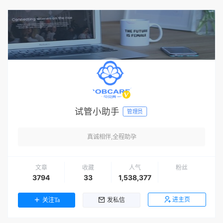
试管小助手
管理员
真诚相伴,全程助孕
文章
收藏
人气
粉丝
3794
33
1,538,377
进主页
关注Ta
发私信