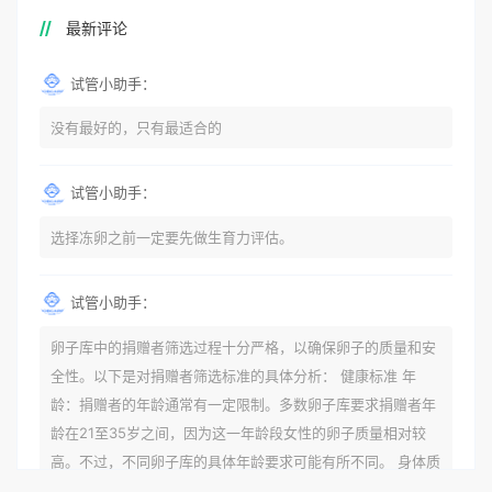
最新评论
试管小助手：
没有最好的，只有最适合的
试管小助手：
选择冻卵之前一定要先做生育力评估。
试管小助手：
卵子库中的捐赠者筛选过程十分严格，以确保卵子的质量和安
全性。以下是对捐赠者筛选标准的具体分析： 健康标准 年
龄：捐赠者的年龄通常有一定限制。多数卵子库要求捐赠者年
龄在21至35岁之间，因为这一年龄段女性的卵子质量相对较
高。不过，不同卵子库的具体年龄要求可能有所不同。 身体质
量指数（BMI）：捐赠者的BMI通常需要在正常范围内，以确