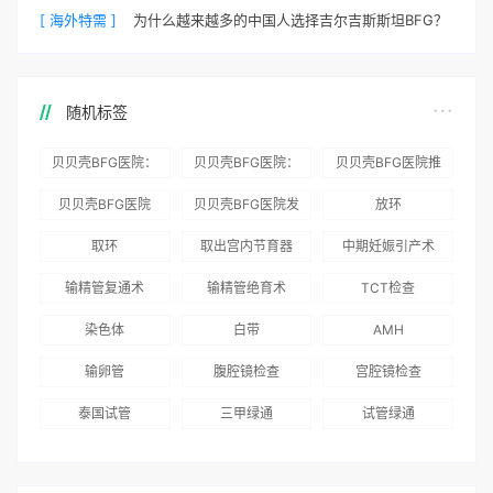
[ 海外特需 ]
为什么越来越多的中国人选择吉尔吉斯斯坦BFG？
随机标签
贝贝壳BFG医院：
贝贝壳BFG医院：
贝贝壳BFG医院推
为赴吉尔吉斯斯坦
总体满意度
出“荣耀计划”：抱
贝贝壳BFG医院
贝贝壳BFG医院发
放环
就诊患者一站式服
96.3%，“医疗技
娃风险为零
Genebank资源库
布《单身男性海外
取环
取出宫内节育器
中期妊娠引产术
务
术”和“法律支持”
志愿者突破500名
辅助生殖指南（吉
得分最高
输精管复通术
输精管绝育术
TCT检查
国版）》
染色体
白带
AMH
输卵管
腹腔镜检查
宫腔镜检查
泰国试管
三甲绿通
试管绿通