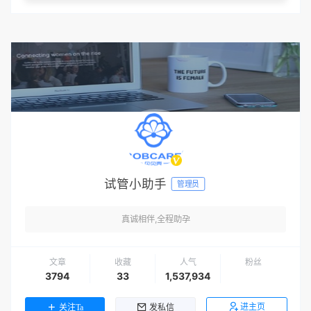
试管小助手
管理员
真诚相伴,全程助孕
文章
收藏
人气
粉丝
3794
33
1,537,934
进主页
关注Ta
发私信