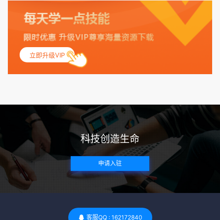
保其身体健康状况良好。过高的BMI可能与多种健康问题相关
联，包括不孕症和妊娠并发症。 生殖健康：捐赠者需要有规律
的月经期，无生殖障碍或异常问题。此外，还需要进行详细的
妇科检查，以确保其生殖系统的健康。 遗传病史与家族病史：
立即升级VIP
捐赠者及其家庭成员需要无严重的遗传病史、精神病史和传染
病史。这通常需要通过基因检测、家族史调查和医疗记录审查
来确定。 传染病检查：捐赠者需要进行全面的传染病检查，包
括乙肝、丙肝、HIV、梅毒等。这些检查旨在确保捐赠者未携
带任何可传染给受卵者的病原体。 药物与生活习惯：捐赠者需
要是非尼古丁使用者、非吸烟者、非吸毒者，并且未使用可能
科技创造生命
影响卵子质量的药物，如某些精神药物和避孕植入物。 学历与
心理标准 学历要求：部分卵子库对捐赠者的学历有一定要求，
申请入驻
但这并非普遍标准。一些卵子库可能更倾向于选择受过高等教
育的女性作为捐赠者，但这并不是绝对的筛选条件。 心理状态
评估：捐赠者需要进行心理状态评估，以确定其对捐赠过程的
态度、理解可能遇到的问题以及未来与受卵者的关系。这有助
于确保捐赠者在捐赠过程中保持积极的心态，并理解其捐赠行
客服QQ : 162172840