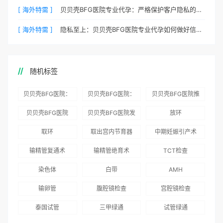
[ 海外特需 ]
贝贝壳BFG医院专业代孕：严格保护客户隐私的安心之选
[ 海外特需 ]
隐私至上：贝贝壳BFG医院专业代孕如何做好信息保密？
随机标签
贝贝壳BFG医院：
贝贝壳BFG医院：
贝贝壳BFG医院推
为赴吉尔吉斯斯坦
总体满意度
出“荣耀计划”：抱
贝贝壳BFG医院
贝贝壳BFG医院发
放环
就诊患者一站式服
96.3%，“医疗技
娃风险为零
Genebank资源库
布《单身男性海外
取环
取出宫内节育器
中期妊娠引产术
务
术”和“法律支持”
志愿者突破500名
辅助生殖指南（吉
得分最高
输精管复通术
输精管绝育术
TCT检查
国版）》
染色体
白带
AMH
输卵管
腹腔镜检查
宫腔镜检查
泰国试管
三甲绿通
试管绿通