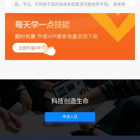
高。不过，不同卵子库的具体年龄要求可能有所不同。 身体质
量指数（BMI）：捐赠者的BMI通常需要在正常范围内，以确
保其身体健康状况良好。过高的BMI可能与多种健康问题相关
联，包括不孕症和妊娠并发症。 生殖健康：捐赠者需要有规律
的月经期，无生殖障碍或异常问题。此外，还需要进行详细的
妇科检查，以确保其生殖系统的健康。 遗传病史与家族病史：
立即升级VIP
捐赠者及其家庭成员需要无严重的遗传病史、精神病史和传染
病史。这通常需要通过基因检测、家族史调查和医疗记录审查
来确定。 传染病检查：捐赠者需要进行全面的传染病检查，包
括乙肝、丙肝、HIV、梅毒等。这些检查旨在确保捐赠者未携
带任何可传染给受卵者的病原体。 药物与生活习惯：捐赠者需
要是非尼古丁使用者、非吸烟者、非吸毒者，并且未使用可能
科技创造生命
影响卵子质量的药物，如某些精神药物和避孕植入物。 学历与
心理标准 学历要求：部分卵子库对捐赠者的学历有一定要求，
申请入驻
但这并非普遍标准。一些卵子库可能更倾向于选择受过高等教
育的女性作为捐赠者，但这并不是绝对的筛选条件。 心理状态
评估：捐赠者需要进行心理状态评估，以确定其对捐赠过程的