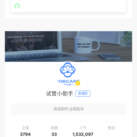
试管小助手
管理员
真诚相伴,全程助孕
文章
收藏
人气
粉丝
3794
33
1,532,097