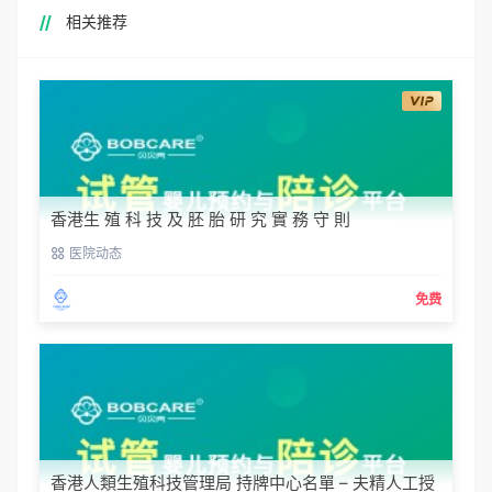
相关推荐
香港生 殖 科 技 及 胚 胎 研 究 實 務 守 則
医院动态
免费
香港人類生殖科技管理局 持牌中心名單 – 夫精人工授