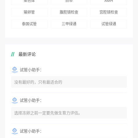
染色体
白带
AMH
输卵管
腹腔镜检查
宫腔镜检查
泰国试管
三甲绿通
试管绿通
最新评论
试管小助手：
没有最好的，只有最适合的
试管小助手：
选择冻卵之前一定要先做生育力评估。
试管小助手：