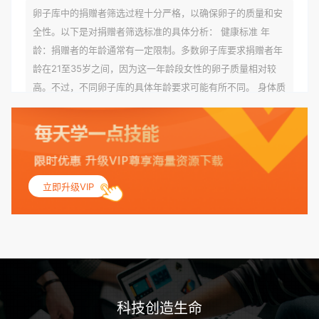
卵子库中的捐赠者筛选过程十分严格，以确保卵子的质量和安
全性。以下是对捐赠者筛选标准的具体分析： 健康标准 年
龄：捐赠者的年龄通常有一定限制。多数卵子库要求捐赠者年
龄在21至35岁之间，因为这一年龄段女性的卵子质量相对较
高。不过，不同卵子库的具体年龄要求可能有所不同。 身体质
量指数（BMI）：捐赠者的BMI通常需要在正常范围内，以确
保其身体健康状况良好。过高的BMI可能与多种健康问题相关
联，包括不孕症和妊娠并发症。 生殖健康：捐赠者需要有规律
的月经期，无生殖障碍或异常问题。此外，还需要进行详细的
妇科检查，以确保其生殖系统的健康。 遗传病史与家族病史：
立即升级VIP
捐赠者及其家庭成员需要无严重的遗传病史、精神病史和传染
病史。这通常需要通过基因检测、家族史调查和医疗记录审查
来确定。 传染病检查：捐赠者需要进行全面的传染病检查，包
括乙肝、丙肝、HIV、梅毒等。这些检查旨在确保捐赠者未携
带任何可传染给受卵者的病原体。 药物与生活习惯：捐赠者需
要是非尼古丁使用者、非吸烟者、非吸毒者，并且未使用可能
科技创造生命
影响卵子质量的药物，如某些精神药物和避孕植入物。 学历与