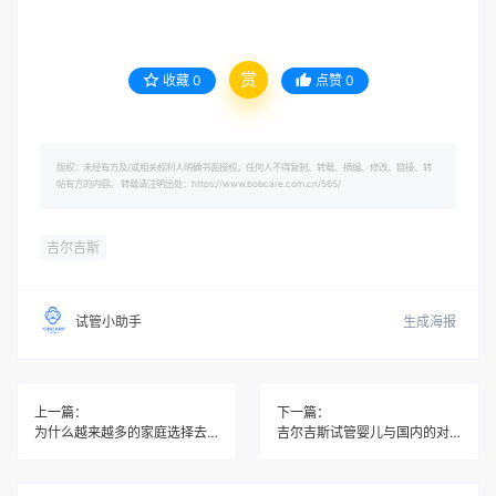
赏
收藏
0
点赞
0
版权：未经有方及/或相关权利人明确书面授权，任何人不得复制、转载、摘编、修改、链接、转
帖有方的内容。 转载请注明出处：https://www.bobcare.com.cn/565/
吉尔吉斯
生成海报
试管小助手
上一篇：
下一篇：
为什么越来越多的家庭选择去吉尔吉斯做试管婴儿？
吉尔吉斯试管婴儿与国内的对比，你需要知道的差异点