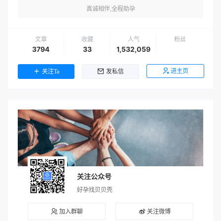
真诚相伴,全程助孕
文章
收藏
人气
粉丝
3794
33
1,532,059
进主页
关注Ta
发私信
关注公众号
好孕找贝贝壳
加入群聊
关注微博