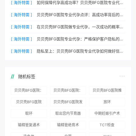
[ 海外特需 ]
如何保障代孕高成功率？贝贝壳BFG医院专业代孕方案解析
[ 海外特需 ]
贝贝壳BFG医院专业代孕点评：高成功率背后的医疗神话
[ 海外特需 ]
在贝贝壳BFG医院做专业代孕，一次成功的概率有多大？
[ 海外特需 ]
贝贝壳BFG医院专业代孕：严格保护客户隐私的安心之选
[ 海外特需 ]
隐私至上：贝贝壳BFG医院专业代孕如何做好信息保密？
随机标签
贝贝壳BFG医院：
贝贝壳BFG医院：
贝贝壳BFG医院推
为赴吉尔吉斯斯坦
总体满意度
出“荣耀计划”：抱
贝贝壳BFG医院
贝贝壳BFG医院发
放环
就诊患者一站式服
96.3%，“医疗技
娃风险为零
Genebank资源库
布《单身男性海外
取环
取出宫内节育器
中期妊娠引产术
务
术”和“法律支持”
志愿者突破500名
辅助生殖指南（吉
得分最高
输精管复通术
输精管绝育术
TCT检查
国版）》