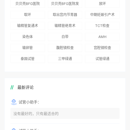
为赴吉尔吉斯斯坦
总体满意度
出“荣耀计划”：抱
贝贝壳BFG医院
贝贝壳BFG医院发
放环
就诊患者一站式服
96.3%，“医疗技
娃风险为零
Genebank资源库
布《单身男性海外
取环
取出宫内节育器
中期妊娠引产术
务
术”和“法律支持”
志愿者突破500名
辅助生殖指南（吉
得分最高
输精管复通术
输精管绝育术
TCT检查
国版）》
染色体
白带
AMH
输卵管
腹腔镜检查
宫腔镜检查
泰国试管
三甲绿通
试管绿通
最新评论
试管小助手：
没有最好的，只有最适合的