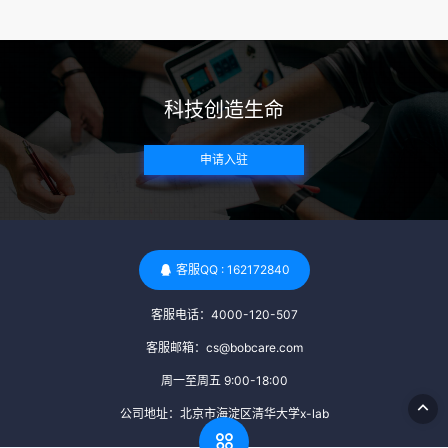
来确定。 传染病检查：捐赠者需要进行全面的传染病检查，包
括乙肝、丙肝、HIV、梅毒等。这些检查旨在确保捐赠者未携
带任何可传染给受卵者的病原体。 药物与生活习惯：捐赠者需
要是非尼古丁使用者、非吸烟者、非吸毒者，并且未使用可能
科技创造生命
影响卵子质量的药物，如某些精神药物和避孕植入物。 学历与
心理标准 学历要求：部分卵子库对捐赠者的学历有一定要求，
申请入驻
但这并非普遍标准。一些卵子库可能更倾向于选择受过高等教
育的女性作为捐赠者，但这并不是绝对的筛选条件。 心理状态
评估：捐赠者需要进行心理状态评估，以确定其对捐赠过程的
态度、理解可能遇到的问题以及未来与受卵者的关系。这有助
于确保捐赠者在捐赠过程中保持积极的心态，并理解其捐赠行
客服QQ : 162172840
为的意义。 其他标准 责任心与沟通能力：由于捐卵过程的时
客服电话：4000-120-507
间不确定性，捐赠者需要有责任心，善于沟通，并尊重预约和
时间表。这有助于确保捐赠周期的顺利进行，并保障受卵者的
客服邮箱：cs@bobcare.com
权益。 面试与筛选流程：捐赠者通常需要经过面试和严格的筛
周一至周五 9:00-18:00
选流程。这包括提交个人照片、视频、身份证照片以及学历证
公司地址：北京市海淀区清华大学x-lab
明等材料，并接受卵子库的全面审查和评估。 综上所述，卵子