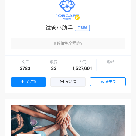
试管小助手
管理员
真诚相伴,全程助孕
文章
收藏
人气
粉丝
3783
33
1,527,601
进主页
关注Ta
发私信