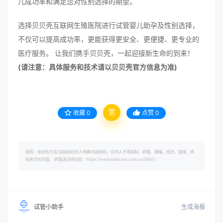
儿成功率和满足您对性别选择的期望。
选择贝贝壳互联网生殖医院进行试管婴儿助孕及性别选择，
不仅可以提高成功率，更能获得更安全、更便捷、更专业的
医疗服务。 让我们携手贝贝壳，一起迎接新生命的到来！
(请注意：具体服务和技术请以贝贝壳官方信息为准)
赏
收藏
0
点赞
0
版权：未经有方及/或相关权利人明确书面授权，任何人不得复制、转载、摘编、修改、链接、转
帖有方的内容。 转载请注明出处：https://www.bobcare.com.cn/5661/
生成海报
试管小助手