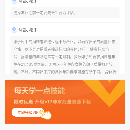
试管小助手：
选择冻卵之前一定要先做生育力评估。
试管小助手：
卵子库中的捐赠者筛选过程十分严格，以确保卵子的质量和安
全性。以下是对捐赠者筛选标准的具体分析： 健康标准 年
龄：捐赠者的年龄通常有一定限制。多数卵子库要求捐赠者年
龄在21至35岁之间，因为这一年龄段女性的卵子质量相对较
高。不过，不同卵子库的具体年龄要求可能有所不同。 身体质
量指数（BMI）：捐赠者的BMI通常需要在正常范围内，以确
保其身体健康状况良好。过高的BMI可能与多种健康问题相关
联，包括不孕症和妊娠并发症。 生殖健康：捐赠者需要有规律
的月经期，无生殖障碍或异常问题。此外，还需要进行详细的
妇科检查，以确保其生殖系统的健康。 遗传病史与家族病史：
立即升级VIP
捐赠者及其家庭成员需要无严重的遗传病史、精神病史和传染
病史。这通常需要通过基因检测、家族史调查和医疗记录审查