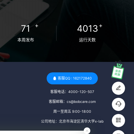
卵者的病原体。 药物与生活习惯：捐赠者需
要是非尼古丁使用者、非吸烟者、非吸毒
者，并且未使用可能影响卵子质量的药物，
+
+
71
4013
如某些精神药物和避孕植入物。 学历与心理
标准 学历要求：部分卵子库对捐赠者的学历
本周发布
运行天数
有一定要求，但这并非普遍标准。一些卵子
库可能更倾向于选择受过高等教育的女性作
为捐赠者，但这并不是绝对的筛选条件。 心
理状态评估：捐赠者需要进行心理状态评
估，以确定其对捐赠过程的态度、理解可能
客服QQ : 162172840
遇到的问题以及未来与受卵者的关系。这有
客服电话：4000-120-507
助于确保捐赠者在捐赠过程中保持积极的心
态，并理解其捐赠行为的意义。 其他标准 责
客服邮箱：cs@bobcare.com
任心与沟通能力：由于捐卵过程的时间不确
周一至周五 9:00-18:00
定性，捐赠者需要有责任心，善于沟通，并
公司地址：北京市海淀区清华大学x-lab
尊重预约和时间表。这有助于确保捐赠周期
的顺利进行，并保障受卵者的权益。 面试与