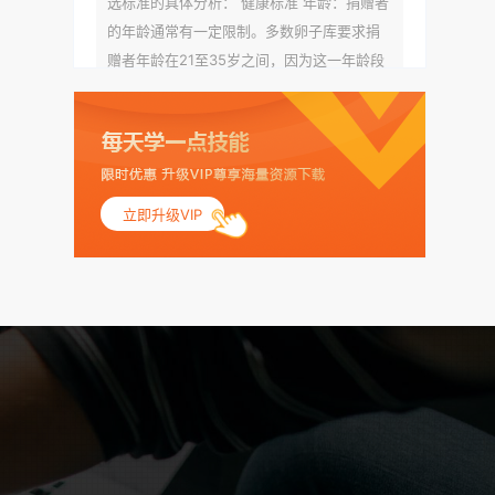
选标准的具体分析： 健康标准 年龄：捐赠者
的年龄通常有一定限制。多数卵子库要求捐
赠者年龄在21至35岁之间，因为这一年龄段
女性的卵子质量相对较高。不过，不同卵子
库的具体年龄要求可能有所不同。 身体质量
指数（BMI）：捐赠者的BMI通常需要在正常
范围内，以确保其身体健康状况良好。过高
的BMI可能与多种健康问题相关联，包括不孕
立即升级VIP
症和妊娠并发症。 生殖健康：捐赠者需要有
规律的月经期，无生殖障碍或异常问题。此
外，还需要进行详细的妇科检查，以确保其
生殖系统的健康。 遗传病史与家族病史：捐
赠者及其家庭成员需要无严重的遗传病史、
精神病史和传染病史。这通常需要通过基因
检测、家族史调查和医疗记录审查来确定。
传染病检查：捐赠者需要进行全面的传染病
检查，包括乙肝、丙肝、HIV、梅毒等。这些
检查旨在确保捐赠者未携带任何可传染给受