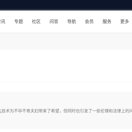
资讯
专题
社区
问答
导航
会员
服务
更多
儿技术为不孕不育夫妇带来了希望，但同时也引发了一些伦理和法律上的