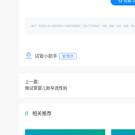
收藏
0
版权：未经有方及/或相关权利人明确书面授权，任何人不得复制、转载、摘编、修改、链接、转帖有方的内容。 转
试管小助手
管理员
上一篇：
做试管婴儿助孕选性别
相关推荐