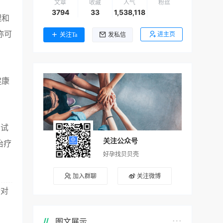
文章
收藏
人气
粉丝
3794
33
1,538,118
理和
称可
进主页
关注Ta
发私信
健康
高试
关注公众号
治疗
好孕找贝贝壳
加入群聊
关注微博
括对
图文展示