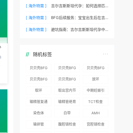
[ 海外特需 ]
吉尔吉斯斯坦代孕：如何选择匹配的捐赠者？
[ 海外特需 ]
BFG后续服务：宝宝出生后在吉尔吉斯斯坦的体检与回国
[ 海外特需 ]
避坑指南：吉尔吉斯斯坦代孕中常见的五个陷阱
心
随机标签
8
贝贝壳BFG
贝贝壳BFG
贝贝壳BFG
医院：为赴
医院：总体
医院推出
贝贝壳BFG
贝贝壳BFG
放环
吉尔吉斯斯
满意度
“荣耀计
医院
医院发布
取环
取出宫内节
中期妊娠引
坦就诊患者
96.3%，“医
划”：抱娃
Genebank
《单身男性
育器
产术
一站式服务
疗技术”和
风险为零
输精管复通
输精管绝育
TCT检查
资源库志愿
海外辅助生
“法律支持”
术
术
者突破500
殖指南（吉
染色体
白带
AMH
得分最高
名
国版）》
输卵管
腹腔镜检查
宫腔镜检查