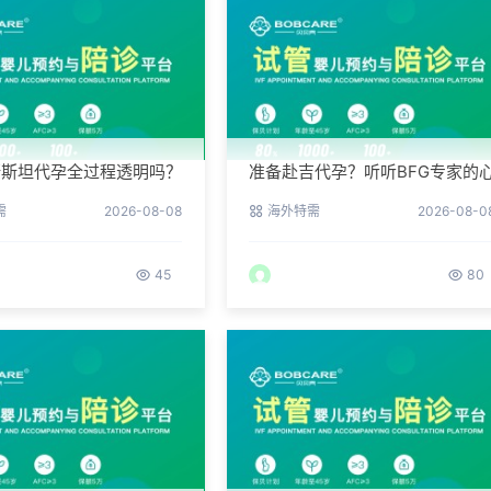
斯斯坦代孕全过程透明吗？
准备赴吉代孕？听听BFG专家的
户后台详解
理调适建议
需
2026-08-08
海外特需
2026-08-0
45
80