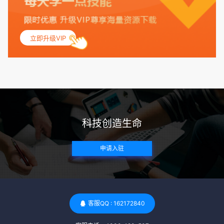
联，包括不孕症和妊娠并发症。 生殖健康：捐赠者需要有规律
的月经期，无生殖障碍或异常问题。此外，还需要进行详细的
妇科检查，以确保其生殖系统的健康。 遗传病史与家族病史：
立即升级VIP
捐赠者及其家庭成员需要无严重的遗传病史、精神病史和传染
病史。这通常需要通过基因检测、家族史调查和医疗记录审查
来确定。 传染病检查：捐赠者需要进行全面的传染病检查，包
括乙肝、丙肝、HIV、梅毒等。这些检查旨在确保捐赠者未携
带任何可传染给受卵者的病原体。 药物与生活习惯：捐赠者需
要是非尼古丁使用者、非吸烟者、非吸毒者，并且未使用可能
科技创造生命
影响卵子质量的药物，如某些精神药物和避孕植入物。 学历与
心理标准 学历要求：部分卵子库对捐赠者的学历有一定要求，
申请入驻
但这并非普遍标准。一些卵子库可能更倾向于选择受过高等教
育的女性作为捐赠者，但这并不是绝对的筛选条件。 心理状态
评估：捐赠者需要进行心理状态评估，以确定其对捐赠过程的
态度、理解可能遇到的问题以及未来与受卵者的关系。这有助
于确保捐赠者在捐赠过程中保持积极的心态，并理解其捐赠行
客服QQ : 162172840
为的意义。 其他标准 责任心与沟通能力：由于捐卵过程的时