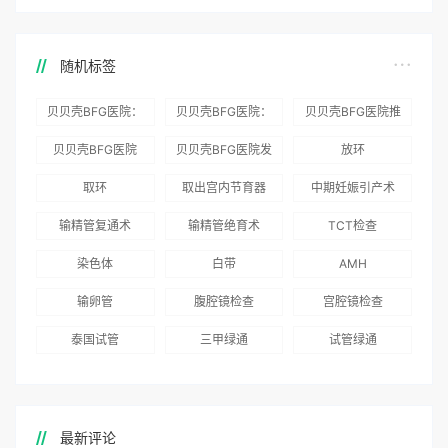
随机标签
贝贝壳BFG医院：
贝贝壳BFG医院：
贝贝壳BFG医院推
为赴吉尔吉斯斯坦
总体满意度
出“荣耀计划”：抱
贝贝壳BFG医院
贝贝壳BFG医院发
放环
就诊患者一站式服
96.3%，“医疗技
娃风险为零
Genebank资源库
布《单身男性海外
取环
取出宫内节育器
中期妊娠引产术
务
术”和“法律支持”
志愿者突破500名
辅助生殖指南（吉
得分最高
输精管复通术
输精管绝育术
TCT检查
国版）》
染色体
白带
AMH
输卵管
腹腔镜检查
宫腔镜检查
泰国试管
三甲绿通
试管绿通
最新评论