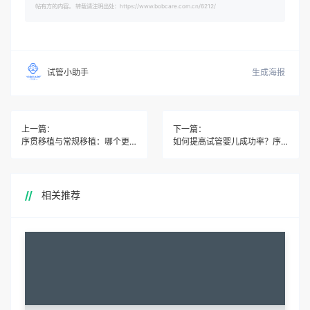
帖有方的内容。 转载请注明出处：https://www.bobcare.com.cn/6212/
生成海报
试管小助手
上一篇：
下一篇：
序贯移植与常规移植：哪个更适合你？
如何提高试管婴儿成功率？序贯移植来助力
相关推荐