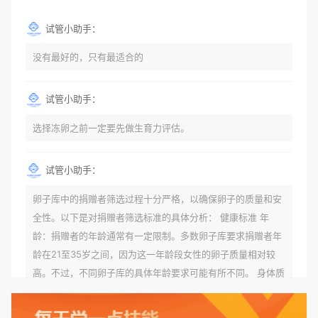
试管小助手：
没有最好的，只有最适合的
试管小助手：
选择冻卵之前一定要先做生育力评估。
试管小助手：
卵子库中的捐赠者筛选过程十分严格，以确保卵子的质量和安
全性。以下是对捐赠者筛选标准的具体分析： 健康标准 年
龄：捐赠者的年龄通常有一定限制。多数卵子库要求捐赠者年
龄在21至35岁之间，因为这一年龄段女性的卵子质量相对较
高。不过，不同卵子库的具体年龄要求可能有所不同。 身体质
量指数（BMI）：捐赠者的BMI通常需要在正常范围内，以确
保其身体健康状况良好。过高的BMI可能与多种健康问题相关