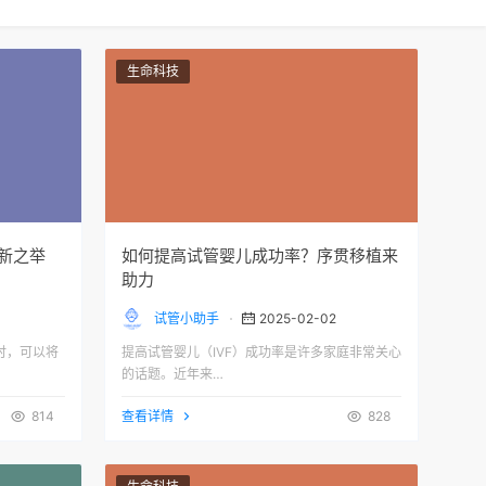
生命科技
新之举
如何提高试管婴儿成功率？序贯移植来
助力
试管小助手
2025-02-02
时，可以将
提高试管婴儿（IVF）成功率是许多家庭非常关心
的话题。近年来…
814
查看详情
828