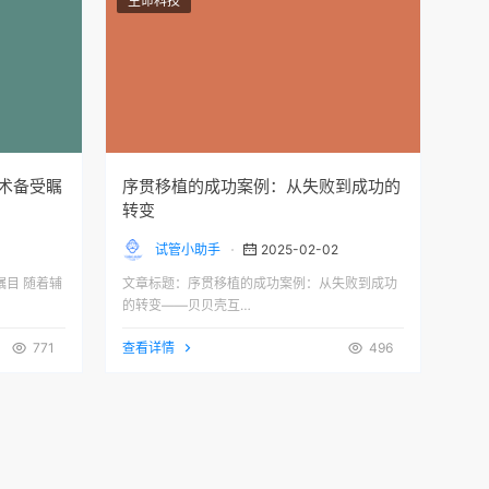
生命科技
术备受瞩
序贯移植的成功案例：从失败到成功的
转变
试管小助手
2025-02-02
目 随着辅
文章标题：序贯移植的成功案例：从失败到成功
的转变——贝贝壳互…
771
查看详情
496