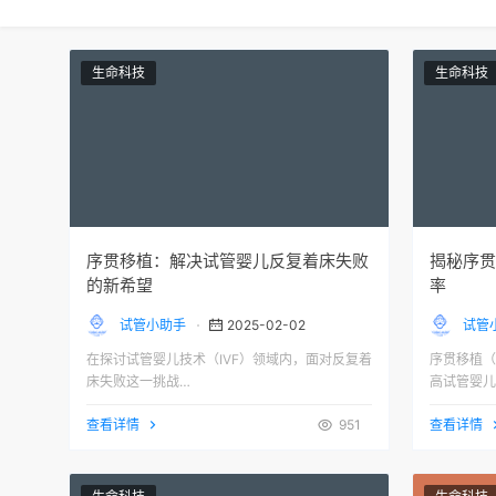
生命科技
生命科技
序贯移植：解决试管婴儿反复着床失败
揭秘序贯
的新希望
率
试管小助手
2025-02-02
试管
在探讨试管婴儿技术（IVF）领域内，面对反复着
序贯移植（Se
床失败这一挑战…
高试管婴儿
查看详情
951
查看详情