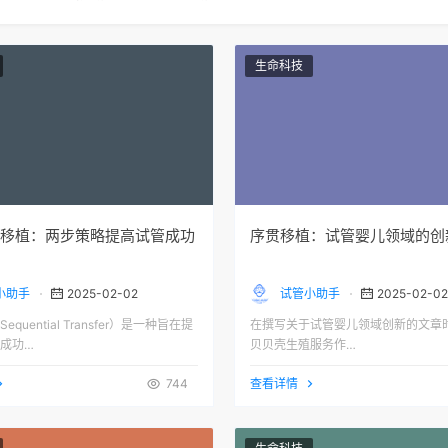
生命科技
移植：两步策略提高试管成功
序贯移植：试管婴儿领域的创
小助手
2025-02-02
试管小助手
2025-02-02
quential Transfer）是一种旨在提
在撰写关于试管婴儿领域创新的文章
成功…
贝贝壳生殖服务作…
744
查看详情