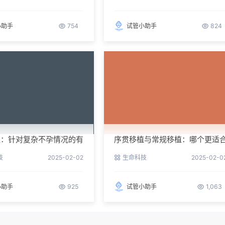
小助手
754
试管小助手
824
植：针对复杂不孕情况的有
序贯移植与常规移植：哪个更适
你？
技
2025-02-02
生命科技
2025-02-0
小助手
925
试管小助手
1,063