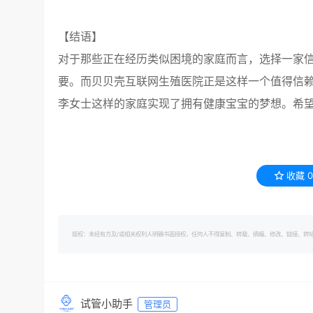
【结语】
对于那些正在经历类似困境的家庭而言，选择一家
要。而贝贝壳互联网生殖医院正是这样一个值得信
李女士这样的家庭实现了拥有健康宝宝的梦想。希
收藏
0
版权：未经有方及/或相关权利人明确书面授权，任何人不得复制、转载、摘编、修改、链接、转帖有方的内容。 转
试管小助手
管理员