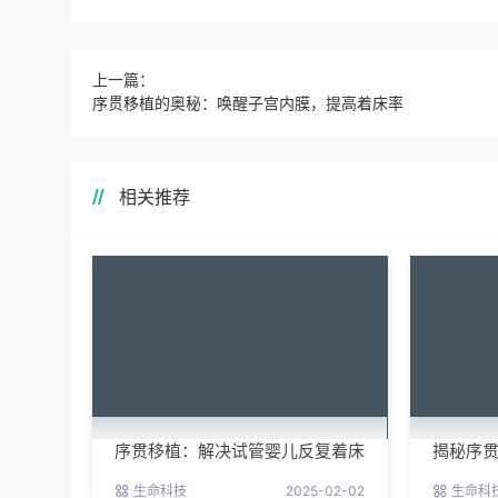
上一篇：
序贯移植的奥秘：唤醒子宫内膜，提高着床率
相关推荐
序贯移植：解决试管婴儿反复着床
揭秘序
失败的新希望
成功率
生命科技
2025-02-02
生命科