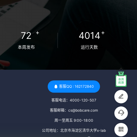
检查旨在确保捐赠者未携带任何可传染给受
卵者的病原体。 药物与生活习惯：捐赠者需
要是非尼古丁使用者、非吸烟者、非吸毒
者，并且未使用可能影响卵子质量的药物，
+
+
72
4014
如某些精神药物和避孕植入物。 学历与心理
标准 学历要求：部分卵子库对捐赠者的学历
本周发布
运行天数
有一定要求，但这并非普遍标准。一些卵子
库可能更倾向于选择受过高等教育的女性作
为捐赠者，但这并不是绝对的筛选条件。 心
理状态评估：捐赠者需要进行心理状态评
估，以确定其对捐赠过程的态度、理解可能
客服QQ : 162172840
遇到的问题以及未来与受卵者的关系。这有
客服电话：4000-120-507
助于确保捐赠者在捐赠过程中保持积极的心
态，并理解其捐赠行为的意义。 其他标准 责
客服邮箱：cs@bobcare.com
任心与沟通能力：由于捐卵过程的时间不确
周一至周五 9:00-18:00
定性，捐赠者需要有责任心，善于沟通，并
公司地址：北京市海淀区清华大学x-lab
尊重预约和时间表。这有助于确保捐赠周期