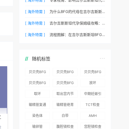
[ 海外特需 ]
为什么BFG的代母在吉尔吉斯斯坦拥有最高顺产率？
[ 海外特需 ]
吉尔吉斯斯坦代孕保姆级攻略：BFG为您整理常见QA
[ 海外特需 ]
流程图解：在吉尔吉斯斯坦BFG代孕需要待多久？
随机标签
贝贝壳BFG
贝贝壳BFG
贝贝壳BFG
医院：为赴
医院：总体
医院推出
贝贝壳BFG
贝贝壳BFG
放环
吉尔吉斯斯
满意度
“荣耀计
医院
医院发布
取环
取出宫内节
中期妊娠引
坦就诊患者
96.3%，“医
划”：抱娃
Genebank
《单身男性
育器
产术
一站式服务
疗技术”和
风险为零
输精管复通
输精管绝育
TCT检查
资源库志愿
海外辅助生
“法律支持”
术
术
者突破500
殖指南（吉
染色体
白带
AMH
之
得分最高
名
国版）》
输卵管
腹腔镜检查
宫腔镜检查
2