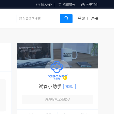
加入VIP
充值积分
关于我们
登录
注册
试管小助手
管理员
真诚相伴,全程助孕