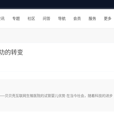
资讯
专题
社区
问答
导航
会员
服务
更多
功的转变
——贝贝壳互联网生殖医院的试管婴儿优势 在当今社会，随着科技的进步
…