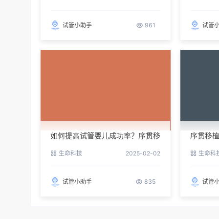
试管小助手
961
试管
如何提高试管婴儿成功率？序贯移
序贯移
植来助力
效方案
生命科技
2025-02-02
生命科
试管小助手
835
试管