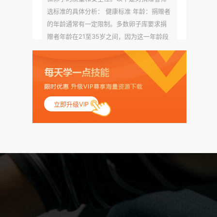
选标准的具体分析： 健康标准 年龄：捐赠者
的年龄通常有一定限制。多数卵子库要求捐
赠者年龄在21至35岁之间，因为这一年龄段
女性的卵子质量相对较高。不过，不同卵子
库的具体年龄要求可能有所不同。 身体质量
指数（BMI）：捐赠者的BMI通常需要在正常
范围内，以确保其身体健康状况良好。过高
的BMI可能与多种健康问题相关联，包括不孕
立即升级VIP
症和妊娠并发症。 生殖健康：捐赠者需要有
规律的月经期，无生殖障碍或异常问题。此
外，还需要进行详细的妇科检查，以确保其
生殖系统的健康。 遗传病史与家族病史：捐
赠者及其家庭成员需要无严重的遗传病史、
精神病史和传染病史。这通常需要通过基因
检测、家族史调查和医疗记录审查来确定。
传染病检查：捐赠者需要进行全面的传染病
检查，包括乙肝、丙肝、HIV、梅毒等。这些