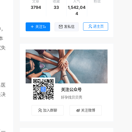
文章
收藏
人气
粉丝
3794
33
1,542,04
4
进主页
关注Ta
发私信
中，
本
试失
名医
关注公众号
是决
好孕找贝贝壳
加入群聊
关注微博
了一