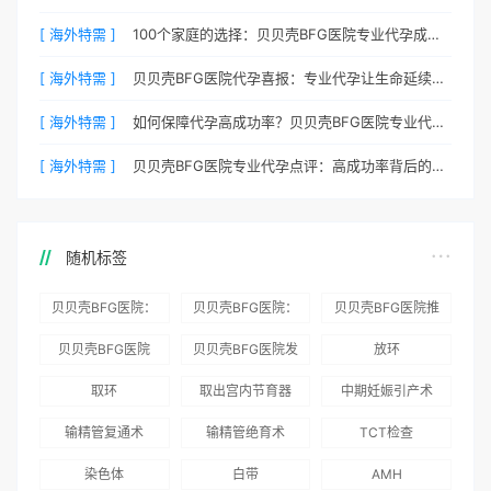
[ 海外特需 ]
100个家庭的选择：贝贝壳BFG医院专业代孕成功案例分享
[ 海外特需 ]
贝贝壳BFG医院代孕喜报：专业代孕让生命延续更简单
[ 海外特需 ]
如何保障代孕高成功率？贝贝壳BFG医院专业代孕方案解析
[ 海外特需 ]
贝贝壳BFG医院专业代孕点评：高成功率背后的医疗神话
随机标签
贝贝壳BFG医院：
贝贝壳BFG医院：
贝贝壳BFG医院推
为赴吉尔吉斯斯坦
总体满意度
出“荣耀计划”：抱
贝贝壳BFG医院
贝贝壳BFG医院发
放环
就诊患者一站式服
96.3%，“医疗技
娃风险为零
Genebank资源库
布《单身男性海外
取环
取出宫内节育器
中期妊娠引产术
务
术”和“法律支持”
志愿者突破500名
辅助生殖指南（吉
得分最高
输精管复通术
输精管绝育术
TCT检查
国版）》
染色体
白带
AMH