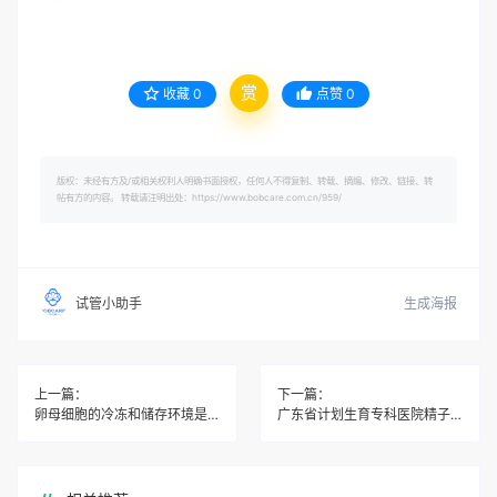
赏
收藏
0
点赞
0
版权：未经有方及/或相关权利人明确书面授权，任何人不得复制、转载、摘编、修改、链接、转
帖有方的内容。 转载请注明出处：https://www.bobcare.com.cn/959/
生成海报
试管小助手
上一篇：
下一篇：
卵母细胞的冷冻和储存环境是怎样的？
广东省计划生育专科医院精子库介绍与排队等待时间是多久