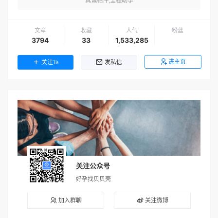
真诚相伴,全程助孕
文章
收藏
人气
粉丝
3794
33
1,533,285
进主页
关注Ta
发私信
关注公众号
好孕找贝贝壳
加入群聊
关注微博