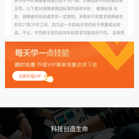
卵子库中的捐赠者筛选过程十分严格，以确保卵子的质量和安
全性。以下是对捐赠者筛选标准的具体分析： 健康标准 年
龄：捐赠者的年龄通常有一定限制。多数卵子库要求捐赠者年
龄在21至35岁之间，因为这一年龄段女性的卵子质量相对较
高。不过，不同卵子库的具体年龄要求可能有所不同。 身体质
量指数（BMI）：捐赠者的BMI通常需要在正常范围内，以确
保其身体健康状况良好。过高的BMI可能与多种健康问题相关
联，包括不孕症和妊娠并发症。 生殖健康：捐赠者需要有规律
的月经期，无生殖障碍或异常问题。此外，还需要进行详细的
妇科检查，以确保其生殖系统的健康。 遗传病史与家族病史：
立即升级VIP
捐赠者及其家庭成员需要无严重的遗传病史、精神病史和传染
病史。这通常需要通过基因检测、家族史调查和医疗记录审查
来确定。 传染病检查：捐赠者需要进行全面的传染病检查，包
括乙肝、丙肝、HIV、梅毒等。这些检查旨在确保捐赠者未携
带任何可传染给受卵者的病原体。 药物与生活习惯：捐赠者需
要是非尼古丁使用者、非吸烟者、非吸毒者，并且未使用可能
科技创造生命
影响卵子质量的药物，如某些精神药物和避孕植入物。 学历与
心理标准 学历要求：部分卵子库对捐赠者的学历有一定要求，