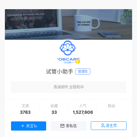
试管小助手
管理员
真诚相伴,全程助孕
文章
收藏
人气
粉丝
3783
33
1,527,606
进主页
关注Ta
发私信