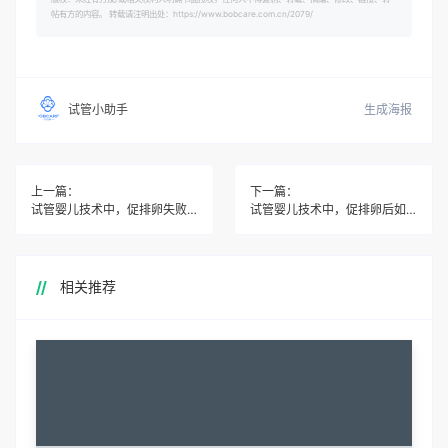
帖有方的内容。 转载请注明出处：https://www.bobcare.com.cn/2079/
生成海报
试管小助手
上一篇：
下一篇：
试管婴儿技术中，促排卵失败后需要更换方案吗？
试管婴儿技术中，促排卵后如何监测激素水平？
相关推荐