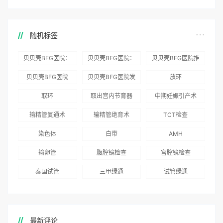
随机标签
贝贝壳BFG医院：
贝贝壳BFG医院：
贝贝壳BFG医院推
为赴吉尔吉斯斯坦
总体满意度
出“荣耀计划”：抱
贝贝壳BFG医院
贝贝壳BFG医院发
放环
就诊患者一站式服
96.3%，“医疗技
娃风险为零
Genebank资源库
布《单身男性海外
取环
取出宫内节育器
中期妊娠引产术
务
术”和“法律支持”
志愿者突破500名
辅助生殖指南（吉
得分最高
输精管复通术
输精管绝育术
TCT检查
国版）》
染色体
白带
AMH
输卵管
腹腔镜检查
宫腔镜检查
泰国试管
三甲绿通
试管绿通
最新评论