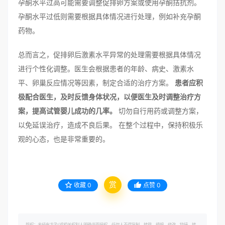
孕酮水平过高可能需要调整促排卵方案或使用孕酮拮抗剂。
孕酮水平过低则需要根据具体情况进行处理，例如补充孕酮
药物。
总而言之，促排卵后激素水平异常的处理需要根据具体情况
进行个性化调整。医生会根据患者的年龄、病史、激素水
平、卵巢反应情况等因素，制定合适的治疗方案。
患者应积
极配合医生，及时反馈身体状况，以便医生及时调整治疗方
案，提高试管婴儿成功的几率。
切勿自行用药或调整方案，
以免延误治疗，造成不良后果。 在整个过程中，保持积极乐
观的心态，也是非常重要的。
赏
收藏
0
点赞
0
版权：未经有方及/或相关权利人明确书面授权，任何人不得复制、转载、摘编、修改、链接、转