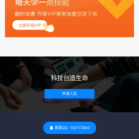
联，包括不孕症和妊娠并发症。 生殖健康：捐赠者需要有规律
的月经期，无生殖障碍或异常问题。此外，还需要进行详细的
妇科检查，以确保其生殖系统的健康。 遗传病史与家族病史：
立即升级VIP
捐赠者及其家庭成员需要无严重的遗传病史、精神病史和传染
病史。这通常需要通过基因检测、家族史调查和医疗记录审查
来确定。 传染病检查：捐赠者需要进行全面的传染病检查，包
括乙肝、丙肝、HIV、梅毒等。这些检查旨在确保捐赠者未携
带任何可传染给受卵者的病原体。 药物与生活习惯：捐赠者需
要是非尼古丁使用者、非吸烟者、非吸毒者，并且未使用可能
科技创造生命
影响卵子质量的药物，如某些精神药物和避孕植入物。 学历与
心理标准 学历要求：部分卵子库对捐赠者的学历有一定要求，
申请入驻
但这并非普遍标准。一些卵子库可能更倾向于选择受过高等教
育的女性作为捐赠者，但这并不是绝对的筛选条件。 心理状态
评估：捐赠者需要进行心理状态评估，以确定其对捐赠过程的
态度、理解可能遇到的问题以及未来与受卵者的关系。这有助
于确保捐赠者在捐赠过程中保持积极的心态，并理解其捐赠行
客服QQ : 162172840
为的意义。 其他标准 责任心与沟通能力：由于捐卵过程的时