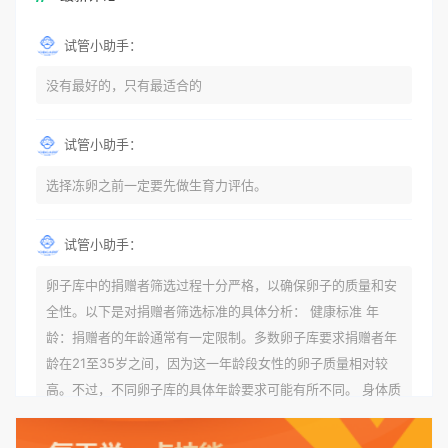
试管小助手：
没有最好的，只有最适合的
试管小助手：
选择冻卵之前一定要先做生育力评估。
试管小助手：
卵子库中的捐赠者筛选过程十分严格，以确保卵子的质量和安
全性。以下是对捐赠者筛选标准的具体分析： 健康标准 年
龄：捐赠者的年龄通常有一定限制。多数卵子库要求捐赠者年
龄在21至35岁之间，因为这一年龄段女性的卵子质量相对较
高。不过，不同卵子库的具体年龄要求可能有所不同。 身体质
量指数（BMI）：捐赠者的BMI通常需要在正常范围内，以确
保其身体健康状况良好。过高的BMI可能与多种健康问题相关