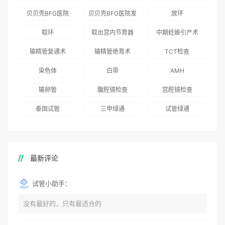
为赴吉尔吉斯斯坦
总体满意度
出“荣耀计划”：抱
贝贝壳BFG医院
贝贝壳BFG医院发
放环
就诊患者一站式服
96.3%，“医疗技
娃风险为零
Genebank资源库
布《单身男性海外
取环
取出宫内节育器
中期妊娠引产术
务
术”和“法律支持”
志愿者突破500名
辅助生殖指南（吉
得分最高
输精管复通术
输精管绝育术
TCT检查
国版）》
染色体
白带
AMH
输卵管
腹腔镜检查
宫腔镜检查
泰国试管
三甲绿通
试管绿通
最新评论
试管小助手：
没有最好的，只有最适合的