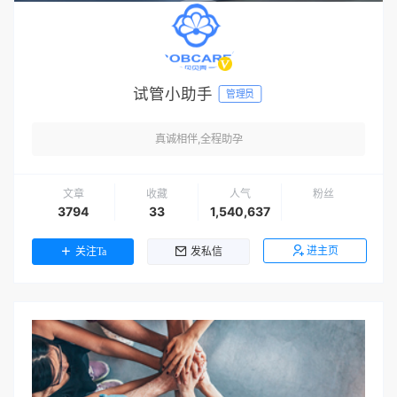
试管小助手
管理员
真诚相伴,全程助孕
文章
收藏
人气
粉丝
3794
33
1,540,637
进主页
关注Ta
发私信