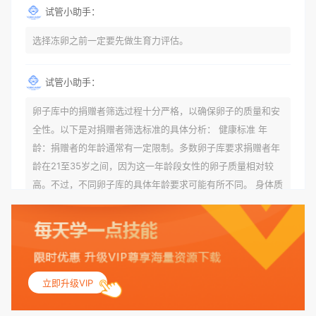
试管小助手：
选择冻卵之前一定要先做生育力评估。
试管小助手：
卵子库中的捐赠者筛选过程十分严格，以确保卵子的质量和安
全性。以下是对捐赠者筛选标准的具体分析： 健康标准 年
龄：捐赠者的年龄通常有一定限制。多数卵子库要求捐赠者年
龄在21至35岁之间，因为这一年龄段女性的卵子质量相对较
高。不过，不同卵子库的具体年龄要求可能有所不同。 身体质
量指数（BMI）：捐赠者的BMI通常需要在正常范围内，以确
保其身体健康状况良好。过高的BMI可能与多种健康问题相关
联，包括不孕症和妊娠并发症。 生殖健康：捐赠者需要有规律
的月经期，无生殖障碍或异常问题。此外，还需要进行详细的
妇科检查，以确保其生殖系统的健康。 遗传病史与家族病史：
立即升级VIP
捐赠者及其家庭成员需要无严重的遗传病史、精神病史和传染
病史。这通常需要通过基因检测、家族史调查和医疗记录审查