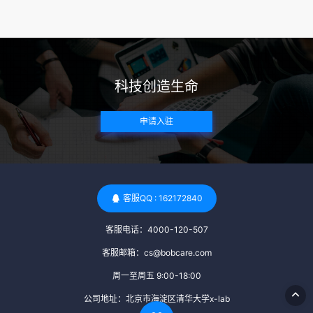
来确定。 传染病检查：捐赠者需要进行全面的传染病检查，包
括乙肝、丙肝、HIV、梅毒等。这些检查旨在确保捐赠者未携
带任何可传染给受卵者的病原体。 药物与生活习惯：捐赠者需
要是非尼古丁使用者、非吸烟者、非吸毒者，并且未使用可能
科技创造生命
影响卵子质量的药物，如某些精神药物和避孕植入物。 学历与
心理标准 学历要求：部分卵子库对捐赠者的学历有一定要求，
申请入驻
但这并非普遍标准。一些卵子库可能更倾向于选择受过高等教
育的女性作为捐赠者，但这并不是绝对的筛选条件。 心理状态
评估：捐赠者需要进行心理状态评估，以确定其对捐赠过程的
态度、理解可能遇到的问题以及未来与受卵者的关系。这有助
于确保捐赠者在捐赠过程中保持积极的心态，并理解其捐赠行
客服QQ : 162172840
为的意义。 其他标准 责任心与沟通能力：由于捐卵过程的时
客服电话：4000-120-507
间不确定性，捐赠者需要有责任心，善于沟通，并尊重预约和
时间表。这有助于确保捐赠周期的顺利进行，并保障受卵者的
客服邮箱：cs@bobcare.com
权益。 面试与筛选流程：捐赠者通常需要经过面试和严格的筛
周一至周五 9:00-18:00
选流程。这包括提交个人照片、视频、身份证照片以及学历证
公司地址：北京市海淀区清华大学x-lab
明等材料，并接受卵子库的全面审查和评估。 综上所述，卵子