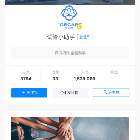
试管小助手
管理员
真诚相伴,全程助孕
文章
收藏
人气
粉丝
3794
33
1,539,089
进主页
关注Ta
发私信