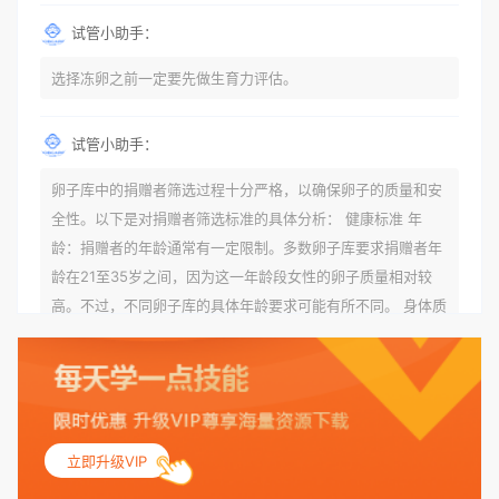
试管小助手：
选择冻卵之前一定要先做生育力评估。
试管小助手：
卵子库中的捐赠者筛选过程十分严格，以确保卵子的质量和安
全性。以下是对捐赠者筛选标准的具体分析： 健康标准 年
龄：捐赠者的年龄通常有一定限制。多数卵子库要求捐赠者年
龄在21至35岁之间，因为这一年龄段女性的卵子质量相对较
高。不过，不同卵子库的具体年龄要求可能有所不同。 身体质
量指数（BMI）：捐赠者的BMI通常需要在正常范围内，以确
保其身体健康状况良好。过高的BMI可能与多种健康问题相关
联，包括不孕症和妊娠并发症。 生殖健康：捐赠者需要有规律
的月经期，无生殖障碍或异常问题。此外，还需要进行详细的
妇科检查，以确保其生殖系统的健康。 遗传病史与家族病史：
立即升级VIP
捐赠者及其家庭成员需要无严重的遗传病史、精神病史和传染