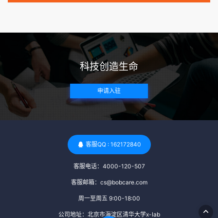
病史。这通常需要通过基因检测、家族史调查和医疗记录审查
来确定。 传染病检查：捐赠者需要进行全面的传染病检查，包
括乙肝、丙肝、HIV、梅毒等。这些检查旨在确保捐赠者未携
带任何可传染给受卵者的病原体。 药物与生活习惯：捐赠者需
要是非尼古丁使用者、非吸烟者、非吸毒者，并且未使用可能
科技创造生命
影响卵子质量的药物，如某些精神药物和避孕植入物。 学历与
心理标准 学历要求：部分卵子库对捐赠者的学历有一定要求，
申请入驻
但这并非普遍标准。一些卵子库可能更倾向于选择受过高等教
育的女性作为捐赠者，但这并不是绝对的筛选条件。 心理状态
评估：捐赠者需要进行心理状态评估，以确定其对捐赠过程的
态度、理解可能遇到的问题以及未来与受卵者的关系。这有助
于确保捐赠者在捐赠过程中保持积极的心态，并理解其捐赠行
客服QQ : 162172840
为的意义。 其他标准 责任心与沟通能力：由于捐卵过程的时
客服电话：4000-120-507
间不确定性，捐赠者需要有责任心，善于沟通，并尊重预约和
时间表。这有助于确保捐赠周期的顺利进行，并保障受卵者的
客服邮箱：cs@bobcare.com
权益。 面试与筛选流程：捐赠者通常需要经过面试和严格的筛
周一至周五 9:00-18:00
选流程。这包括提交个人照片、视频、身份证照片以及学历证
公司地址：北京市海淀区清华大学x-lab