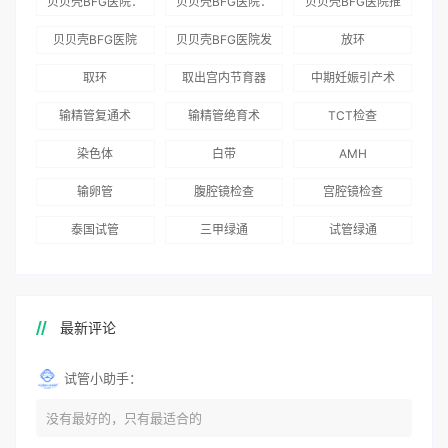
贝贝壳BFG医院：
贝贝壳BFG医院：
贝贝壳BFG医院推
为赴吉尔吉斯斯坦
总体满意度
出“荣耀计划”：抱
贝贝壳BFG医院
贝贝壳BFG医院发
放环
就诊患者一站式服
96.3%，“医疗技
娃风险为零
Genebank资源库
布《单身男性海外
取环
取出宫内节育器
中期妊娠引产术
务
术”和“法律支持”
志愿者突破500名
辅助生殖指南（吉
得分最高
输精管复通术
输精管绝育术
TCT检查
国版）》
染色体
白带
AMH
输卵管
腹腔镜检查
宫腔镜检查
泰国试管
三甲绿通
试管绿通
最新评论
试管小助手：
没有最好的，只有最适合的