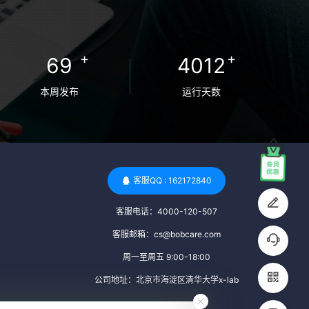
卵者的病原体。 药物与生活习惯：捐赠者需
要是非尼古丁使用者、非吸烟者、非吸毒
者，并且未使用可能影响卵子质量的药物，
+
+
69
4012
如某些精神药物和避孕植入物。 学历与心理
标准 学历要求：部分卵子库对捐赠者的学历
本周发布
运行天数
有一定要求，但这并非普遍标准。一些卵子
库可能更倾向于选择受过高等教育的女性作
为捐赠者，但这并不是绝对的筛选条件。 心
理状态评估：捐赠者需要进行心理状态评
估，以确定其对捐赠过程的态度、理解可能
客服QQ : 162172840
遇到的问题以及未来与受卵者的关系。这有
客服电话：4000-120-507
助于确保捐赠者在捐赠过程中保持积极的心
态，并理解其捐赠行为的意义。 其他标准 责
客服邮箱：cs@bobcare.com
任心与沟通能力：由于捐卵过程的时间不确
周一至周五 9:00-18:00
定性，捐赠者需要有责任心，善于沟通，并
公司地址：北京市海淀区清华大学x-lab
尊重预约和时间表。这有助于确保捐赠周期
的顺利进行，并保障受卵者的权益。 面试与