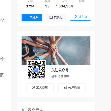
文章
收藏
人气
粉丝
3794
33
1,534,954
进主页
关注Ta
发私信
中至
的个
关注公众号
慎
好孕找贝贝壳
加入群聊
关注微博
图文展示