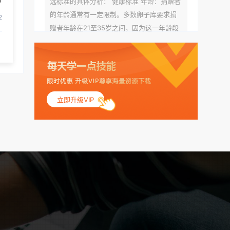
选标准的具体分析： 健康标准 年龄：捐赠者
的年龄通常有一定限制。多数卵子库要求捐
2
赠者年龄在21至35岁之间，因为这一年龄段
女性的卵子质量相对较高。不过，不同卵子
库的具体年龄要求可能有所不同。 身体质量
指数（BMI）：捐赠者的BMI通常需要在正常
范围内，以确保其身体健康状况良好。过高
的BMI可能与多种健康问题相关联，包括不孕
立即升级VIP
症和妊娠并发症。 生殖健康：捐赠者需要有
规律的月经期，无生殖障碍或异常问题。此
外，还需要进行详细的妇科检查，以确保其
生殖系统的健康。 遗传病史与家族病史：捐
赠者及其家庭成员需要无严重的遗传病史、
精神病史和传染病史。这通常需要通过基因
检测、家族史调查和医疗记录审查来确定。
传染病检查：捐赠者需要进行全面的传染病
检查，包括乙肝、丙肝、HIV、梅毒等。这些
检查旨在确保捐赠者未携带任何可传染给受