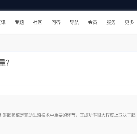
资讯
专题
社区
问答
导航
会员
服务
更多
量？
键 鲜胚移植是辅助生殖技术中重要的环节，其成功率很大程度上取决于胚
…