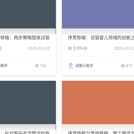
贯移植：两步策略提高试管
序贯移植：试管婴儿领域的创新
举
技
2025-02-02
生命科技
2025-02-0
小助手
746
试管小助手
817
植：针对复杂不孕情况的有
序贯移植与常规移植：哪个更适