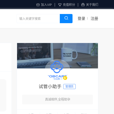
加入VIP
充值积分
关于我们
登录
注册
试管小助手
管理员
真诚相伴,全程助孕