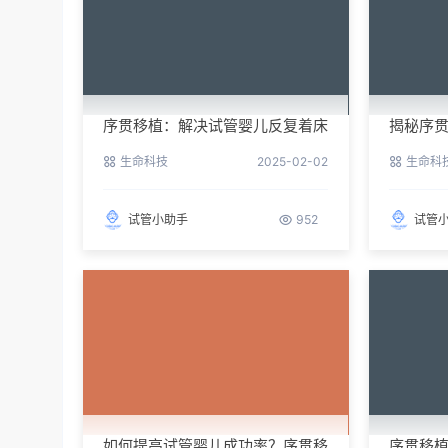
序贯移植：解决试管婴儿反复着床
揭秘序
失败的新希望
成功率
生命科技
2025-02-02
生命科
试管小助手
952
试管
如何提高试管婴儿成功率？序贯移
序贯移