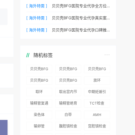
[ 海外特需 ]
贝贝壳BFG医院专业代孕全方位质控，科学管理生育每一步
[ 海外特需 ]
贝贝壳BFG医院专业代孕真实案例：他们是如何在这里圆梦的
[ 海外特需 ]
贝贝壳BFG医院专业代孕口碑推荐：听听老客户的真实评价
随机标签
贝贝壳BFG
贝贝壳BFG
贝贝壳BFG
医院：为赴
医院：总体
医院推出
贝贝壳BFG
贝贝壳BFG
放环
吉尔吉斯斯
满意度
“荣耀计
医院
医院发布
取环
取出宫内节
中期妊娠引
坦就诊患者
96.3%，“医
划”：抱娃
Genebank
《单身男性
育器
产术
一站式服务
疗技术”和
风险为零
输精管复通
输精管绝育
TCT检查
资源库志愿
海外辅助生
“法律支持”
术
术
者突破500
殖指南（吉
染色体
白带
AMH
得分最高
名
国版）》
输卵管
腹腔镜检查
宫腔镜检查