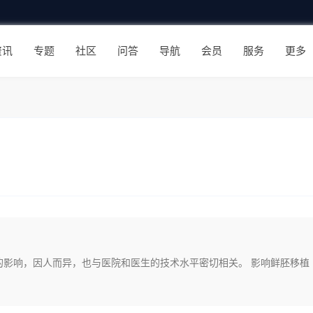
资讯
专题
社区
问答
导航
会员
服务
更多
的影响，因人而异，也与医院和医生的技术水平密切相关。 影响鲜胚移植