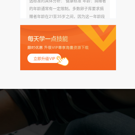
选标准的具体分析： 健康标准 年龄：捐赠者
的年龄通常有一定限制。多数卵子库要求捐
赠者年龄在21至35岁之间，因为这一年龄段
女性的卵子质量相对较高。不过，不同卵子
库的具体年龄要求可能有所不同。 身体质量
指数（BMI）：捐赠者的BMI通常需要在正常
范围内，以确保其身体健康状况良好。过高
的BMI可能与多种健康问题相关联，包括不孕
立即升级VIP
症和妊娠并发症。 生殖健康：捐赠者需要有
规律的月经期，无生殖障碍或异常问题。此
外，还需要进行详细的妇科检查，以确保其
生殖系统的健康。 遗传病史与家族病史：捐
赠者及其家庭成员需要无严重的遗传病史、
精神病史和传染病史。这通常需要通过基因
检测、家族史调查和医疗记录审查来确定。
传染病检查：捐赠者需要进行全面的传染病
检查，包括乙肝、丙肝、HIV、梅毒等。这些
检查旨在确保捐赠者未携带任何可传染给受