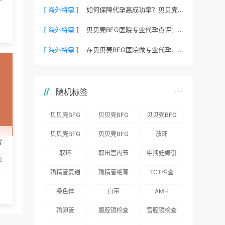
[ 海外特需 ]
如何保障代孕高成功率？贝贝壳BFG医院专业代孕方案解析
[ 海外特需 ]
贝贝壳BFG医院专业代孕点评：高成功率背后的医疗神话
[ 海外特需 ]
在贝贝壳BFG医院做专业代孕，一次成功的概率有多大？
随机标签
贝贝壳BFG
贝贝壳BFG
贝贝壳BFG
医院：为赴
医院：总体
医院推出
贝贝壳BFG
贝贝壳BFG
放环
合
吉尔吉斯斯
满意度
“荣耀计
医院
医院发布
取环
取出宫内节
中期妊娠引
坦就诊患者
96.3%，“医
划”：抱娃
2
Genebank
《单身男性
育器
产术
一站式服务
疗技术”和
风险为零
输精管复通
输精管绝育
TCT检查
资源库志愿
海外辅助生
“法律支持”
术
术
者突破500
殖指南（吉
染色体
白带
AMH
得分最高
名
国版）》
输卵管
腹腔镜检查
宫腔镜检查