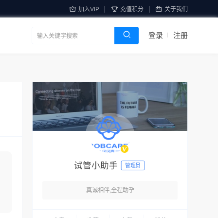
加入VIP
充值积分
关于我们
登录
注册
试管小助手
管理员
真诚相伴,全程助孕