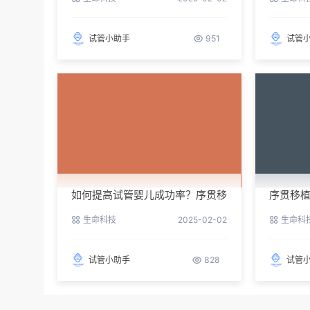
试管小助手
951
试管
如何提高试管婴儿成功率？序贯移
序贯移
植来助力
效方案
生命科技
2025-02-02
生命科
试管小助手
828
试管