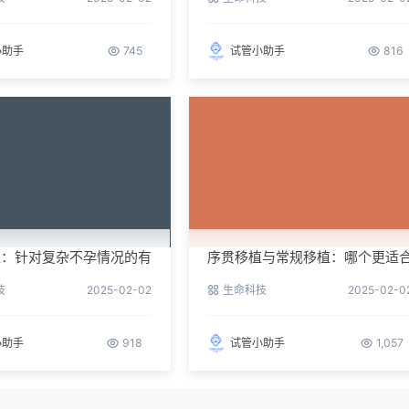
小助手
745
试管小助手
816
植：针对复杂不孕情况的有
序贯移植与常规移植：哪个更适
你？
技
2025-02-02
生命科技
2025-02-0
小助手
918
试管小助手
1,057