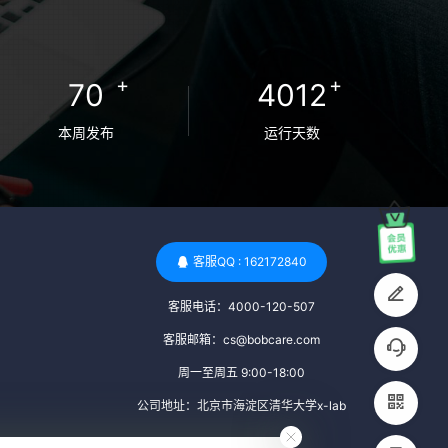
卵者的病原体。 药物与生活习惯：捐赠者需
要是非尼古丁使用者、非吸烟者、非吸毒
者，并且未使用可能影响卵子质量的药物，
+
+
70
4012
如某些精神药物和避孕植入物。 学历与心理
标准 学历要求：部分卵子库对捐赠者的学历
本周发布
运行天数
有一定要求，但这并非普遍标准。一些卵子
库可能更倾向于选择受过高等教育的女性作
为捐赠者，但这并不是绝对的筛选条件。 心
理状态评估：捐赠者需要进行心理状态评
估，以确定其对捐赠过程的态度、理解可能
客服QQ : 162172840
遇到的问题以及未来与受卵者的关系。这有
客服电话：4000-120-507
助于确保捐赠者在捐赠过程中保持积极的心
态，并理解其捐赠行为的意义。 其他标准 责
客服邮箱：cs@bobcare.com
任心与沟通能力：由于捐卵过程的时间不确
周一至周五 9:00-18:00
定性，捐赠者需要有责任心，善于沟通，并
公司地址：北京市海淀区清华大学x-lab
尊重预约和时间表。这有助于确保捐赠周期
的顺利进行，并保障受卵者的权益。 面试与