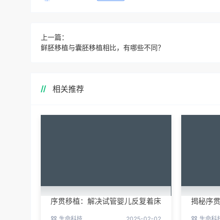
上一篇：
鲜胚移植与囊胚移植相比，有哪些不同？
相关推荐
序贯移植：解决试管婴儿反复着床
揭秘序
失败的新希望
成功率
生命科技
2025-02-02
生命科