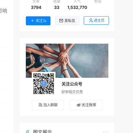
文章
收藏
人气
粉丝
3794
33
1,532,770
影响
进主页
关注Ta
发私信
。
关注公众号
好孕找贝贝壳
加入群聊
关注微博
图文展示