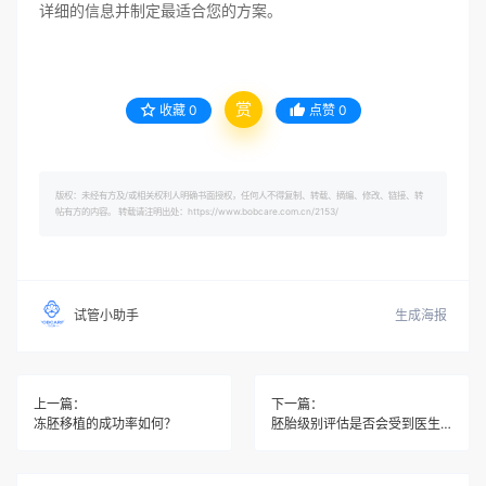
详细的信息并制定最适合您的方案。
赏
收藏
0
点赞
0
版权：未经有方及/或相关权利人明确书面授权，任何人不得复制、转载、摘编、修改、链接、转
帖有方的内容。 转载请注明出处：https://www.bobcare.com.cn/2153/
生成海报
试管小助手
上一篇：
下一篇：
冻胚移植的成功率如何？
胚胎级别评估是否会受到医生经验的影响？