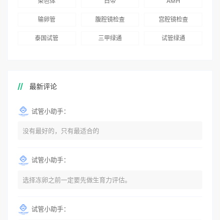
染色体
白带
AMH
输卵管
腹腔镜检查
宫腔镜检查
泰国试管
三甲绿通
试管绿通
最新评论
试管小助手：
没有最好的，只有最适合的
试管小助手：
选择冻卵之前一定要先做生育力评估。
试管小助手：