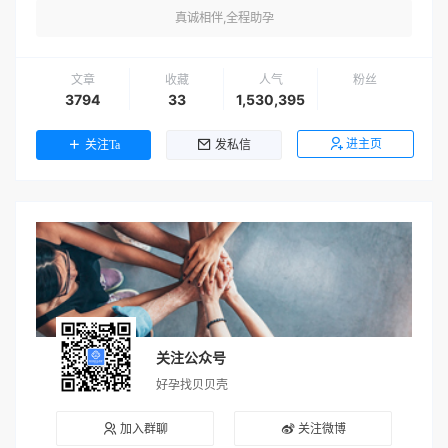
真诚相伴,全程助孕
文章
收藏
人气
粉丝
3794
33
1,530,395
进主页
关注Ta
发私信
关注公众号
好孕找贝贝壳
加入群聊
关注微博