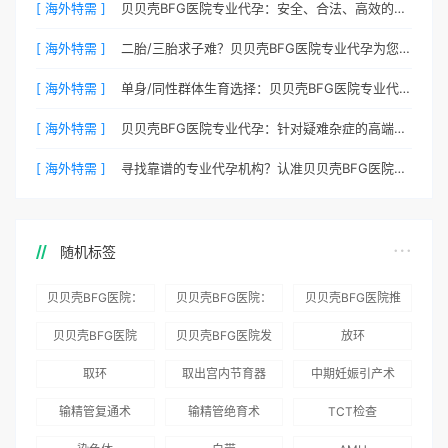
[ 海外特需 ]
贝贝壳BFG医院专业代孕：安全、合法、高效的生育解决方案
[ 海外特需 ]
二胎/三胎求子难？贝贝壳BFG医院专业代孕为您分忧
[ 海外特需 ]
单身/同性群体生育选择：贝贝壳BFG医院专业代孕包容方案
[ 海外特需 ]
贝贝壳BFG医院专业代孕：针对疑难杂症的高端定制生育服务
[ 海外特需 ]
寻找靠谱的专业代孕机构？认准贝贝壳BFG医院官方渠道
随机标签
贝贝壳BFG医院：
贝贝壳BFG医院：
贝贝壳BFG医院推
为赴吉尔吉斯斯坦
总体满意度
出“荣耀计划”：抱
贝贝壳BFG医院
贝贝壳BFG医院发
放环
就诊患者一站式服
96.3%，“医疗技
娃风险为零
Genebank资源库
布《单身男性海外
取环
取出宫内节育器
中期妊娠引产术
务
术”和“法律支持”
志愿者突破500名
辅助生殖指南（吉
得分最高
输精管复通术
输精管绝育术
TCT检查
国版）》