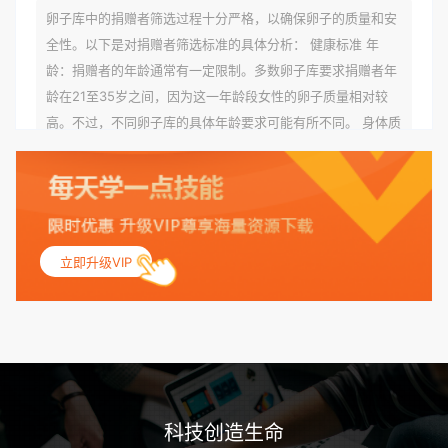
卵子库中的捐赠者筛选过程十分严格，以确保卵子的质量和安
全性。以下是对捐赠者筛选标准的具体分析： 健康标准 年
龄：捐赠者的年龄通常有一定限制。多数卵子库要求捐赠者年
龄在21至35岁之间，因为这一年龄段女性的卵子质量相对较
高。不过，不同卵子库的具体年龄要求可能有所不同。 身体质
量指数（BMI）：捐赠者的BMI通常需要在正常范围内，以确
保其身体健康状况良好。过高的BMI可能与多种健康问题相关
联，包括不孕症和妊娠并发症。 生殖健康：捐赠者需要有规律
的月经期，无生殖障碍或异常问题。此外，还需要进行详细的
妇科检查，以确保其生殖系统的健康。 遗传病史与家族病史：
立即升级VIP
捐赠者及其家庭成员需要无严重的遗传病史、精神病史和传染
病史。这通常需要通过基因检测、家族史调查和医疗记录审查
来确定。 传染病检查：捐赠者需要进行全面的传染病检查，包
括乙肝、丙肝、HIV、梅毒等。这些检查旨在确保捐赠者未携
带任何可传染给受卵者的病原体。 药物与生活习惯：捐赠者需
要是非尼古丁使用者、非吸烟者、非吸毒者，并且未使用可能
科技创造生命
影响卵子质量的药物，如某些精神药物和避孕植入物。 学历与