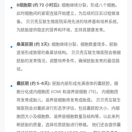
8细胞期 (约 72 小时后):
细胞继续分裂，形成八个细胞。
此时细胞间的紧密连接开始建立，为后续的压实过程做准
备。 贝贝壳互联生殖医院采用先进的培养基和培养系统，
为胚胎提供稳定的营养和环境，支持其健康发育。
桑葚胚期 (约 3天):
细胞继续分裂，细胞数量增多，胚胎
逐渐形成致密的桑葚状结构。 贝贝壳互联生殖医院会根据
胚胎的发育情况，调整培养条件，确保胚胎发育的最佳路
径。
囊胚期 (约 5-6天):
胚胎内部形成充满液体的囊胚腔，细
胞分化成内细胞团 (ICM) 和滋养层细胞 (TE)。 内细胞团
将发育成胎儿，滋养层细胞将发育成胎盘。 贝贝壳互联生
殖医院会对囊胚进行形态学评估，包括囊胚腔大小、内细
胞团大小及细胞数、滋养层细胞数量及结构等，以此来判
断胚胎的质量，选择优质胚胎进行移植。 他们还会提供囊