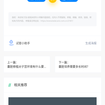
版权：未经有方及/或相关权利人明确书面授权，任何人不得复制、转载、摘编、修改、链接、转
帖有方的内容。 转载请注明出处：https://www.bobcare.com.cn/2187/
生成海报
试管小助手
上一篇：
下一篇：
囊胚移植对子宫环境有什么要求？
囊胚培养需要多长时间？
相关推荐