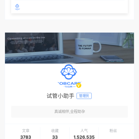
试管小助手
管理员
真诚相伴,全程助孕
文章
收藏
人气
粉丝
3783
33
1,526,535