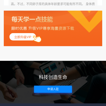
高。不过，不同卵子库的具体年龄要求可能有所不同。 身体质
量指数（BMI）：捐赠者的BMI通常需要在正常范围内，以确
保其身体健康状况良好。过高的BMI可能与多种健康问题相关
联，包括不孕症和妊娠并发症。 生殖健康：捐赠者需要有规律
的月经期，无生殖障碍或异常问题。此外，还需要进行详细的
妇科检查，以确保其生殖系统的健康。 遗传病史与家族病史：
立即升级VIP
捐赠者及其家庭成员需要无严重的遗传病史、精神病史和传染
病史。这通常需要通过基因检测、家族史调查和医疗记录审查
来确定。 传染病检查：捐赠者需要进行全面的传染病检查，包
括乙肝、丙肝、HIV、梅毒等。这些检查旨在确保捐赠者未携
带任何可传染给受卵者的病原体。 药物与生活习惯：捐赠者需
要是非尼古丁使用者、非吸烟者、非吸毒者，并且未使用可能
科技创造生命
影响卵子质量的药物，如某些精神药物和避孕植入物。 学历与
心理标准 学历要求：部分卵子库对捐赠者的学历有一定要求，
申请入驻
但这并非普遍标准。一些卵子库可能更倾向于选择受过高等教
育的女性作为捐赠者，但这并不是绝对的筛选条件。 心理状态
评估：捐赠者需要进行心理状态评估，以确定其对捐赠过程的