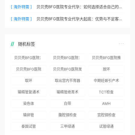
[ 海外特需 ]
贝贝壳BFG医院专业代孕：如何选择适合自己的代妈？
[ 海外特需 ]
贝贝壳BFG医院专业代孕大起底：优势与不足客观分析
随机标签
贝贝壳BFG医院：
贝贝壳BFG医院：
贝贝壳BFG医院推
为赴吉尔吉斯斯坦
总体满意度
出“荣耀计划”：抱
贝贝壳BFG医院
贝贝壳BFG医院发
放环
就诊患者一站式服
96.3%，“医疗技
娃风险为零
Genebank资源库
布《单身男性海外
取环
取出宫内节育器
中期妊娠引产术
务
术”和“法律支持”
志愿者突破500名
辅助生殖指南（吉
得分最高
输精管复通术
输精管绝育术
TCT检查
国版）》
染色体
白带
AMH
输卵管
腹腔镜检查
宫腔镜检查
泰国试管
三甲绿通
试管绿通