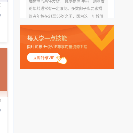
选标准的具体分析： 健康标准 年龄：捐赠者
之
的年龄通常有一定限制。多数卵子库要求捐
2
赠者年龄在21至35岁之间，因为这一年龄段
女性的卵子质量相对较高。不过，不同卵子
库的具体年龄要求可能有所不同。 身体质量
指数（BMI）：捐赠者的BMI通常需要在正常
范围内，以确保其身体健康状况良好。过高
的BMI可能与多种健康问题相关联，包括不孕
立即升级VIP
症和妊娠并发症。 生殖健康：捐赠者需要有
规律的月经期，无生殖障碍或异常问题。此
外，还需要进行详细的妇科检查，以确保其
生殖系统的健康。 遗传病史与家族病史：捐
赠者及其家庭成员需要无严重的遗传病史、
合
精神病史和传染病史。这通常需要通过基因
检测、家族史调查和医疗记录审查来确定。
2
传染病检查：捐赠者需要进行全面的传染病
检查，包括乙肝、丙肝、HIV、梅毒等。这些
检查旨在确保捐赠者未携带任何可传染给受