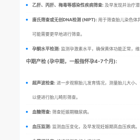
乙肝、丙肝、梅毒等感染性疾病筛查:
及早发现并治疗潜
唐氏筛查或无创DNA检测 (NIPT):
用于筛查胎儿染色体
可能需要更早地进行筛查。
孕酮水平检测:
监测孕激素水平，确保黄体功能正常，维
中期产检 (孕中期，一般指怀孕4-7个月):
超声波检查:
进一步观察胎儿发育情况，测量胎儿大小、评
以便进行胎儿畸形筛查。
血糖筛查:
筛查妊娠期糖尿病。
血压监测:
监测血压变化，及早发现妊娠期高血压疾病。