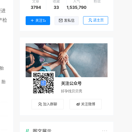
文章
收藏
人气
粉丝
3794
33
1,535,790
要进
产检
进主页
关注Ta
发私信
胎
、胎
关注公众号
好孕找贝贝壳
加入群聊
关注微博
图文展示