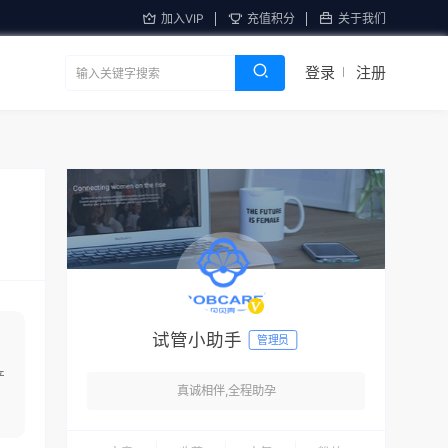
加入VIP
充值积分
关于我们
登录
注册
试管小助手
管理员
产
真诚相伴,全程助孕