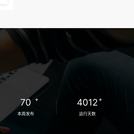
卵者的病原体。 药物与生活习惯：捐赠者需
要是非尼古丁使用者、非吸烟者、非吸毒
者，并且未使用可能影响卵子质量的药物，
如某些精神药物和避孕植入物。 学历与心理
标准 学历要求：部分卵子库对捐赠者的学历
有一定要求，但这并非普遍标准。一些卵子
库可能更倾向于选择受过高等教育的女性作
为捐赠者，但这并不是绝对的筛选条件。 心
理状态评估：捐赠者需要进行心理状态评
估，以确定其对捐赠过程的态度、理解可能
遇到的问题以及未来与受卵者的关系。这有
助于确保捐赠者在捐赠过程中保持积极的心
+
+
70
4012
态，并理解其捐赠行为的意义。 其他标准 责
任心与沟通能力：由于捐卵过程的时间不确
本周发布
运行天数
定性，捐赠者需要有责任心，善于沟通，并
尊重预约和时间表。这有助于确保捐赠周期
的顺利进行，并保障受卵者的权益。 面试与