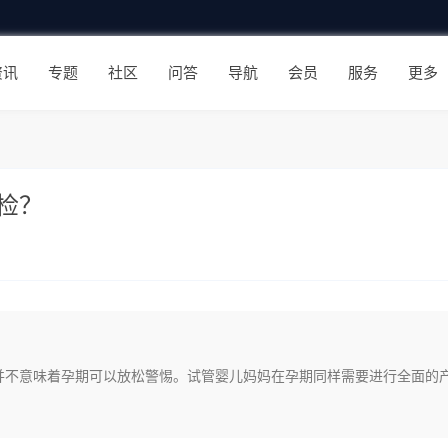
资讯
专题
社区
问答
导航
会员
服务
更多
检？
并不意味着孕期可以放松警惕。试管婴儿妈妈在孕期同样需要进行全面的