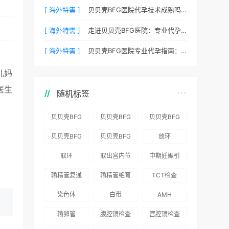
[ 海外特需 ]
贝贝壳BFG医院代孕技术成熟吗？专业代孕团队保驾护航
[ 海外特需 ]
走进贝贝壳BFG医院：专业代孕的实验室环境与操作流程
[ 海外特需 ]
贝贝壳BFG医院专业代孕指南：如何提高代孕试管的成功率？
儿妈
医生
随机标签
贝贝壳BFG
贝贝壳BFG
贝贝壳BFG
医院：为赴
医院：总体
医院推出
贝贝壳BFG
贝贝壳BFG
放环
吉尔吉斯斯
满意度
“荣耀计
医院
医院发布
取环
取出宫内节
中期妊娠引
坦就诊患者
96.3%，“医
划”：抱娃
Genebank
《单身男性
育器
产术
一站式服务
疗技术”和
风险为零
输精管复通
输精管绝育
TCT检查
资源库志愿
海外辅助生
“法律支持”
术
术
者突破500
殖指南（吉
染色体
白带
AMH
得分最高
名
国版）》
输卵管
腹腔镜检查
宫腔镜检查