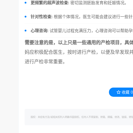
更频繁的超声波检查:
密切监测胚胎发育和妊娠情况。
针对性检查:
根据个体情况，医生可能会建议进行一些针
心理咨询:
试管婴儿过程充满压力，心理咨询可以帮助孕
需要注意的是，以上只是一些通用的产检项目，具
妈应积极配合医生，按时进行产检，以便及早发现并
进行产检非常重要。
收藏
0
版权：未经有方及/或相关权利人明确书面授权，任何人不得复制、转载、摘编、修改、链接、转帖有方的内容。 转