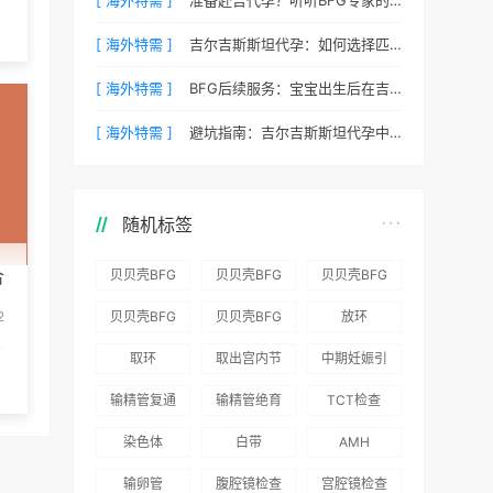
[ 海外特需 ]
吉尔吉斯斯坦代孕：如何选择匹配的捐赠者？
[ 海外特需 ]
BFG后续服务：宝宝出生后在吉尔吉斯斯坦的体检与回国
[ 海外特需 ]
避坑指南：吉尔吉斯斯坦代孕中常见的五个陷阱
随机标签
贝贝壳BFG
贝贝壳BFG
贝贝壳BFG
合
医院：为赴
医院：总体
医院推出
贝贝壳BFG
贝贝壳BFG
放环
2
吉尔吉斯斯
满意度
“荣耀计
医院
医院发布
取环
取出宫内节
中期妊娠引
坦就诊患者
96.3%，“医
划”：抱娃
Genebank
《单身男性
育器
产术
一站式服务
疗技术”和
风险为零
输精管复通
输精管绝育
TCT检查
资源库志愿
海外辅助生
“法律支持”
术
术
者突破500
殖指南（吉
染色体
白带
AMH
得分最高
名
国版）》
输卵管
腹腔镜检查
宫腔镜检查