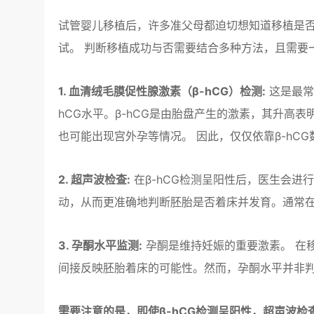
试管婴儿移植后，许多准父母都迫切想知道移植是否
试。 判断移植成功与否需要结合多种方法，且需要
1. 血清绒毛膜促性腺激素（β-hCG）检测:
这是最常
hCG水平。β-hCG是由胎盘产生的激素，其升高
也可能出现宫外孕等情况。 因此，仅仅依靠β-hC
2. 超声波检查:
在β-hCG检测呈阳性后，医生会进
动，从而更准确地判断胚胎是否着床并发育。通常在
3. 孕酮水平监测:
孕酮是维持妊娠的重要激素。 在
间接反映胚胎着床的可能性。然而，孕酮水平并非
需要注意的是，即使β-hCG检测呈阳性，超声波