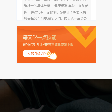
选标准的具体分析： 健康标准 年龄：捐赠者
的年龄通常有一定限制。多数卵子库要求捐
赠者年龄在21至35岁之间，因为这一年龄段
女性的卵子质量相对较高。不过，不同卵子
库的具体年龄要求可能有所不同。 身体质量
指数（BMI）：捐赠者的BMI通常需要在正常
范围内，以确保其身体健康状况良好。过高
的BMI可能与多种健康问题相关联，包括不孕
立即升级VIP
症和妊娠并发症。 生殖健康：捐赠者需要有
规律的月经期，无生殖障碍或异常问题。此
外，还需要进行详细的妇科检查，以确保其
生殖系统的健康。 遗传病史与家族病史：捐
赠者及其家庭成员需要无严重的遗传病史、
精神病史和传染病史。这通常需要通过基因
检测、家族史调查和医疗记录审查来确定。
传染病检查：捐赠者需要进行全面的传染病
检查，包括乙肝、丙肝、HIV、梅毒等。这些