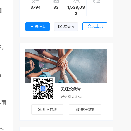
文章
收藏
人气
粉丝
3794
33
1,538,03
测
2
进主页
关注Ta
发私信
娠，
搏
关注公众号
好孕找贝贝壳
从而
加入群聊
关注微博
个