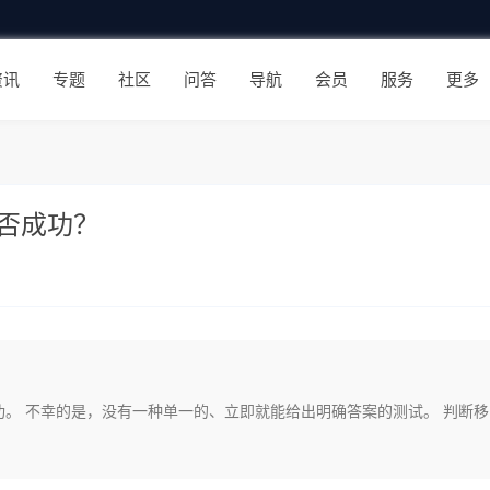
资讯
专题
社区
问答
导航
会员
服务
更多
否成功？
。 不幸的是，没有一种单一的、立即就能给出明确答案的测试。 判断移