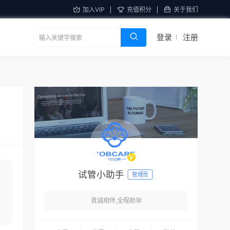
加入VIP
充值积分
关于我们
登录
注册
试管小助手
管理员
真诚相伴,全程助孕