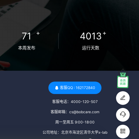
检查旨在确保捐赠者未携带任何可传染给受
卵者的病原体。 药物与生活习惯：捐赠者需
要是非尼古丁使用者、非吸烟者、非吸毒
者，并且未使用可能影响卵子质量的药物，
+
+
71
4013
如某些精神药物和避孕植入物。 学历与心理
标准 学历要求：部分卵子库对捐赠者的学历
本周发布
运行天数
有一定要求，但这并非普遍标准。一些卵子
库可能更倾向于选择受过高等教育的女性作
为捐赠者，但这并不是绝对的筛选条件。 心
理状态评估：捐赠者需要进行心理状态评
估，以确定其对捐赠过程的态度、理解可能
客服QQ : 162172840
遇到的问题以及未来与受卵者的关系。这有
客服电话：4000-120-507
助于确保捐赠者在捐赠过程中保持积极的心
态，并理解其捐赠行为的意义。 其他标准 责
客服邮箱：cs@bobcare.com
任心与沟通能力：由于捐卵过程的时间不确
周一至周五 9:00-18:00
定性，捐赠者需要有责任心，善于沟通，并
公司地址：北京市海淀区清华大学x-lab
尊重预约和时间表。这有助于确保捐赠周期