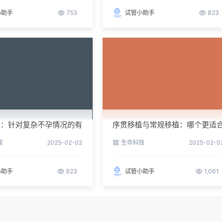
小助手
753
试管小助手
823
植：针对复杂不孕情况的有
序贯移植与常规移植：哪个更适
你？
技
2025-02-02
生命科技
2025-02-0
小助手
923
试管小助手
1,061