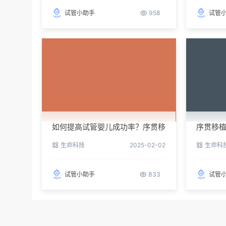
试管小助手
958
试管
如何提高试管婴儿成功率？序贯移
序贯移
植来助力
效方案
生命科技
2025-02-02
生命科
试管小助手
833
试管