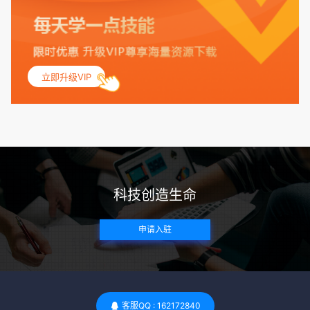
保其身体健康状况良好。过高的BMI可能与多种健康问题相关
联，包括不孕症和妊娠并发症。 生殖健康：捐赠者需要有规律
的月经期，无生殖障碍或异常问题。此外，还需要进行详细的
妇科检查，以确保其生殖系统的健康。 遗传病史与家族病史：
立即升级VIP
捐赠者及其家庭成员需要无严重的遗传病史、精神病史和传染
病史。这通常需要通过基因检测、家族史调查和医疗记录审查
来确定。 传染病检查：捐赠者需要进行全面的传染病检查，包
括乙肝、丙肝、HIV、梅毒等。这些检查旨在确保捐赠者未携
带任何可传染给受卵者的病原体。 药物与生活习惯：捐赠者需
要是非尼古丁使用者、非吸烟者、非吸毒者，并且未使用可能
科技创造生命
影响卵子质量的药物，如某些精神药物和避孕植入物。 学历与
心理标准 学历要求：部分卵子库对捐赠者的学历有一定要求，
申请入驻
但这并非普遍标准。一些卵子库可能更倾向于选择受过高等教
育的女性作为捐赠者，但这并不是绝对的筛选条件。 心理状态
评估：捐赠者需要进行心理状态评估，以确定其对捐赠过程的
态度、理解可能遇到的问题以及未来与受卵者的关系。这有助
于确保捐赠者在捐赠过程中保持积极的心态，并理解其捐赠行
客服QQ : 162172840