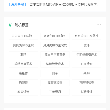
[ 海外特需 ]
吉尔吉斯斯坦代孕期间准父母如何监控代母的孕期状态？
随机标签
贝贝壳BFG医院：
贝贝壳BFG医院：
贝贝壳BFG医院推
为赴吉尔吉斯斯坦
总体满意度
出“荣耀计划”：抱
贝贝壳BFG医院
贝贝壳BFG医院发
放环
就诊患者一站式服
96.3%，“医疗技
娃风险为零
Genebank资源库
布《单身男性海外
取环
取出宫内节育器
中期妊娠引产术
务
术”和“法律支持”
志愿者突破500名
辅助生殖指南（吉
得分最高
输精管复通术
输精管绝育术
TCT检查
国版）》
染色体
白带
AMH
输卵管
腹腔镜检查
宫腔镜检查
泰国试管
三甲绿通
试管绿通