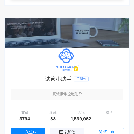
试管小助手
管理员
真诚相伴,全程助孕
文章
收藏
人气
粉丝
3794
33
1,539,962
进主页
关注Ta
发私信