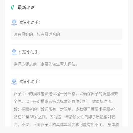
最新评论
试管小助手：
没有最好的，只有最适合的
试管小助手：
选择冻卵之前一定要先做生育力评估。
试管小助手：
卵子库中的捐赠者筛选过程十分严格，以确保卵子的质量和安
全性。以下是对捐赠者筛选标准的具体分析： 健康标准 年
龄：捐赠者的年龄通常有一定限制。多数卵子库要求捐赠者年
龄在21至35岁之间，因为这一年龄段女性的卵子质量相对较
高。不过，不同卵子库的具体年龄要求可能有所不同。 身体质
量指数（BMI）：捐赠者的BMI通常需要在正常范围内，以确