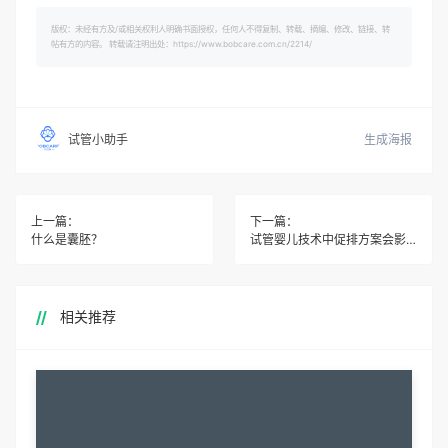
版权：未经有方及/或相关权利人明确书面授权，任何人不得复制、转载、摘编、修改、链接、转
帖有方的内容。 转载请注明出处：https://www.bobcare.com.cn/2214/
生成海报
试管小助手
上一篇：
下一篇：
什么是囊胚？
试管婴儿技术中促排方案会影响孕妇的身体健康吗？
相关推荐