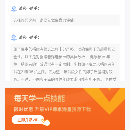
试管小助手：
选择冻卵之前一定要先做生育力评估。
试管小助手：
卵子库中的捐赠者筛选过程十分严格，以确保卵子的质量和安
全性。以下是对捐赠者筛选标准的具体分析： 健康标准 年
龄：捐赠者的年龄通常有一定限制。多数卵子库要求捐赠者年
龄在21至35岁之间，因为这一年龄段女性的卵子质量相对较
高。不过，不同卵子库的具体年龄要求可能有所不同。 身体质
量指数（BMI）：捐赠者的BMI通常需要在正常范围内，以确
保其身体健康状况良好。过高的BMI可能与多种健康问题相关
联，包括不孕症和妊娠并发症。 生殖健康：捐赠者需要有规律
的月经期，无生殖障碍或异常问题。此外，还需要进行详细的
妇科检查，以确保其生殖系统的健康。 遗传病史与家族病史：
立即升级VIP
捐赠者及其家庭成员需要无严重的遗传病史、精神病史和传染