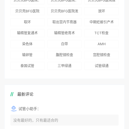
贝贝壳BFG医院：
贝贝壳BFG医院：
贝贝壳BFG医院推
为赴吉尔吉斯斯坦
总体满意度
出“荣耀计划”：抱
贝贝壳BFG医院
贝贝壳BFG医院发
放环
就诊患者一站式服
96.3%，“医疗技
娃风险为零
Genebank资源库
布《单身男性海外
取环
取出宫内节育器
中期妊娠引产术
务
术”和“法律支持”
志愿者突破500名
辅助生殖指南（吉
得分最高
输精管复通术
输精管绝育术
TCT检查
国版）》
染色体
白带
AMH
输卵管
腹腔镜检查
宫腔镜检查
泰国试管
三甲绿通
试管绿通
最新评论
试管小助手：
没有最好的，只有最适合的