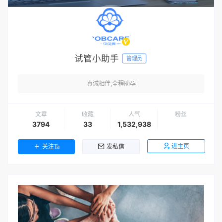
试管小助手
管理员
真诚相伴,全程助孕
文章
收藏
人气
粉丝
3794
33
1,532,938
进主页
关注Ta
发私信