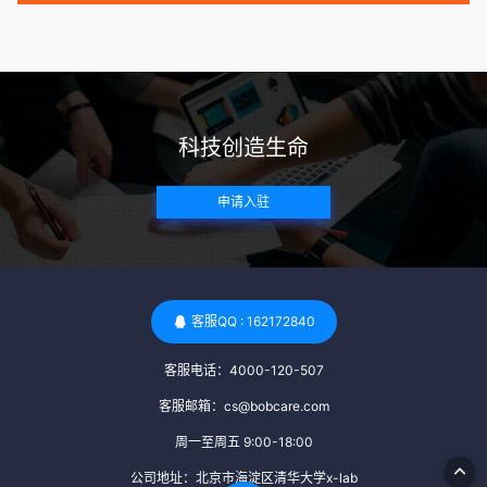
病史。这通常需要通过基因检测、家族史调查和医疗记录审查
来确定。 传染病检查：捐赠者需要进行全面的传染病检查，包
括乙肝、丙肝、HIV、梅毒等。这些检查旨在确保捐赠者未携
带任何可传染给受卵者的病原体。 药物与生活习惯：捐赠者需
要是非尼古丁使用者、非吸烟者、非吸毒者，并且未使用可能
科技创造生命
影响卵子质量的药物，如某些精神药物和避孕植入物。 学历与
心理标准 学历要求：部分卵子库对捐赠者的学历有一定要求，
申请入驻
但这并非普遍标准。一些卵子库可能更倾向于选择受过高等教
育的女性作为捐赠者，但这并不是绝对的筛选条件。 心理状态
评估：捐赠者需要进行心理状态评估，以确定其对捐赠过程的
态度、理解可能遇到的问题以及未来与受卵者的关系。这有助
于确保捐赠者在捐赠过程中保持积极的心态，并理解其捐赠行
客服QQ : 162172840
为的意义。 其他标准 责任心与沟通能力：由于捐卵过程的时
客服电话：4000-120-507
间不确定性，捐赠者需要有责任心，善于沟通，并尊重预约和
时间表。这有助于确保捐赠周期的顺利进行，并保障受卵者的
客服邮箱：cs@bobcare.com
权益。 面试与筛选流程：捐赠者通常需要经过面试和严格的筛
周一至周五 9:00-18:00
选流程。这包括提交个人照片、视频、身份证照片以及学历证
公司地址：北京市海淀区清华大学x-lab