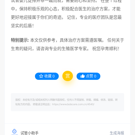
试管婴儿促排并非一蹴而就，需要耐心和坚持。 在整个过程
中，保持积极乐观的心态，积极配合医生的治疗方案，才能
更好地迎接属于你们的奇迹。 记住，专业的医疗团队是您最
坚实的后盾！
特别提示:
本文仅供参考，具体治疗方案需遵医嘱。 任何关于
生育的疑问，请咨询专业的生殖医学专家。 祝您孕育顺利！
赏
收藏
0
点赞
0
版权：未经有方及/或相关权利人明确书面授权，任何人不得复制、转载、摘编、修改、链接、转
帖有方的内容。 转载请注明出处：https://www.bobcare.com.cn/4540/
生成海报
试管小助手