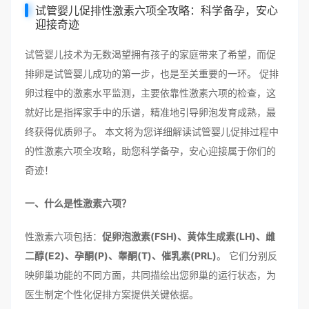
试管婴儿促排性激素六项全攻略：科学备孕，安心
迎接奇迹
试管婴儿技术为无数渴望拥有孩子的家庭带来了希望，而促
排卵是试管婴儿成功的第一步，也是至关重要的一环。 促排
卵过程中的激素水平监测，主要依靠性激素六项的检查，这
就好比是指挥家手中的乐谱，精准地引导卵泡发育成熟，最
终获得优质卵子。 本文将为您详细解读试管婴儿促排过程中
的性激素六项全攻略，助您科学备孕，安心迎接属于你们的
奇迹！
一、什么是性激素六项？
性激素六项包括：
促卵泡激素(FSH)、黄体生成素(LH)、雌
二醇(E2)、孕酮(P)、睾酮(T)、催乳素(PRL)
。 它们分别反
映卵巢功能的不同方面，共同描绘出您卵巢的运行状态，为
医生制定个性化促排方案提供关键依据。